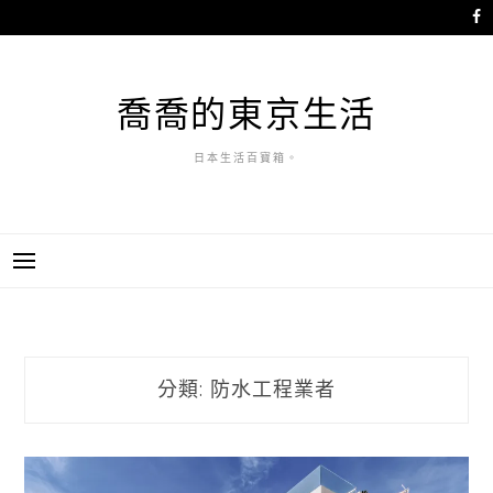
跳
至
主
要
喬喬的東京生活
內
容
日本生活百寶箱。
分類:
防水工程業者