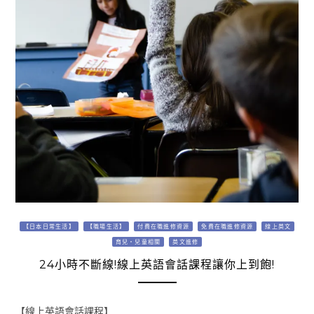
【日本日常生活】
【職場生活】
付費在職進修資源
免費在職進修資源
線上英文
育兒・兒童相關
英文進修
24小時不斷線!線上英語會話課程讓你上到飽!
【線上英語會話課程】