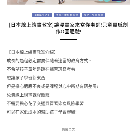
【職場生活】
付費在職進修資源
育兒・兒童相關
[日本線上繪畫教室]讓漫畫家來當你老師!兒童靈感創
作0圓體驗!
【日本線上繪畫教室介紹】
成長的過程必定需要伴隨著適當的教育方式。
不希望孩子童年是蹲在補習班寫考卷
想讓孩子學習新東西
但是擔心適應不良或是課程與心中所期有落差嗎?
免費線上繪畫課程體驗
不需要擔心花了交通費冒著染疫風險學習
可以在家低成本的幫助孩子學習體驗!
閱讀全文