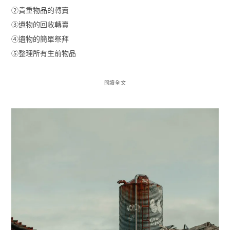
②貴重物品的轉賣
③遺物的回收轉賣
④遺物的簡單祭拜
⑤整理所有生前物品
閱讀全文