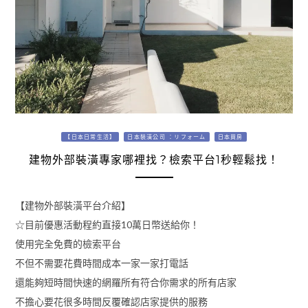
【日本日常生活】
日本裝潢公司 ：リフォーム
日本買房
建物外部裝潢專家哪裡找？檢索平台1秒輕鬆找！
【建物外部裝潢平台介紹】
☆目前優惠活動程約直接10萬日幣送給你！
使用完全免費的檢索平台
不但不需要花費時間成本一家一家打電話
還能夠短時間快速的網羅所有符合你需求的所有店家
不擔心要花很多時間反覆確認店家提供的服務