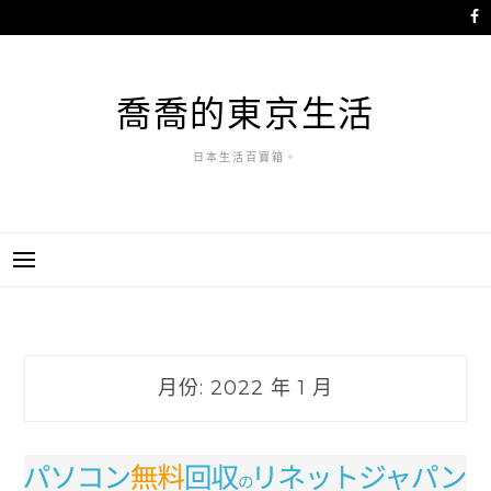
跳
至
主
要
喬喬的東京生活
內
容
日本生活百寶箱。
月份:
2022 年 1 月