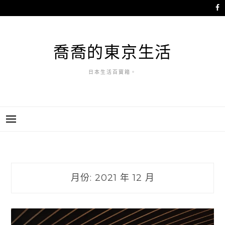
跳
至
主
要
喬喬的東京生活
內
容
日本生活百寶箱。
月份:
2021 年 12 月