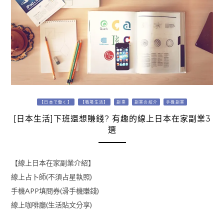
【日本で働く】
【職場生活】
副業
副業の紹介
手機副業
[日本生活]下班還想賺錢? 有趣的線上日本在家副業3
選
【線上日本在家副業介紹】
線上占卜師(不須占星執照)
手機APP填問券(滑手機賺錢)
線上咖啡廳(生活貼文分享)