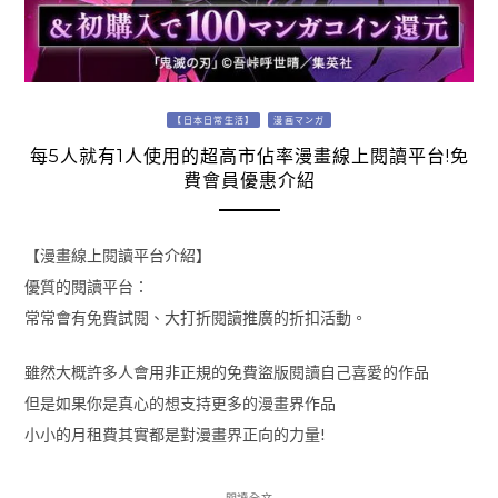
【日本日常生活】
漫画マンガ
每5人就有1人使用的超高市佔率漫畫線上閱讀平台!免
費會員優惠介紹
【漫畫線上閱讀平台介紹】
優質的閱讀平台：
常常會有免費試閱、大打折閱讀推廣的折扣活動。
雖然大概許多人會用非正規的免費盜版閱讀自己喜愛的作品
但是如果你是真心的想支持更多的漫畫界作品
小小的月租費其實都是對漫畫界正向的力量!
閱讀全文