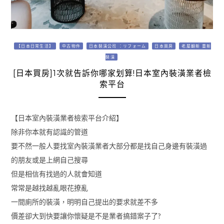
【日本日常生活】
中古物件
日本裝潢公司 ：リフォーム
日本買房
老屋翻新 重新
裝潢
[日本買房]1次就告訴你哪家划算!日本室內裝潢業者檢
索平台
【日本室內裝潢業者檢索平台介紹】
除非你本就有認識的管道
要不然一般人要找室內裝潢業者大部分都是找自己身邊有裝潢過
的朋友或是上網自己搜尋
但是相信有找過的人就會知道
常常是越找越亂眼花撩亂
一間廁所的裝潢，明明自己提出的要求就差不多
價差卻大到快要讓你懷疑是不是業者搞錯案子了?