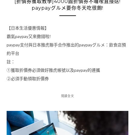
[折價券獲取教學]4000圓折價券不囉嗦直接送!
paypayグルメ要你冬天吃很飽!
【日本生活優惠情報】
霸氣paypay又來撒錢啦!
paypay支付與日本雅虎聯手合作推出的paypayグルメ：飲食店預
約平台
註：
①獲取折價券必須做好雅虎帳號以及paypay的連攜
②必須手動領取折價券
閱讀全文