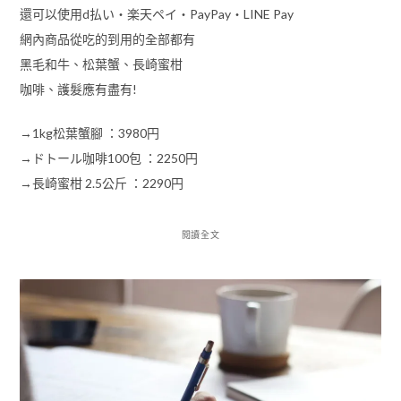
還可以使用d払い・楽天ペイ・PayPay・LINE Pay
網內商品從吃的到用的全部都有
黑毛和牛、松葉蟹、長崎蜜柑
咖啡、護髮應有盡有!
→1kg松葉蟹腳 ：3980円
→ドトール咖啡100包 ：2250円
→長崎蜜柑 2.5公斤 ：2290円
閱讀全文