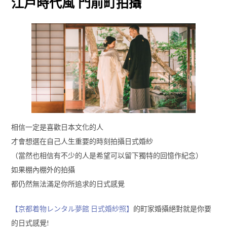
江戶時代風 門前町拍攝
相信一定是喜歡日本文化的人
才會想選在自己人生重要的時刻拍攝日式婚紗
（當然也相信有不少的人是希望可以留下獨特的回憶作紀念）
如果棚內棚外的拍攝
都仍然無法滿足你所追求的日式感覺
【京都着物レンタル夢館 日式婚紗照】
的町家婚攝絕對就是你要
的日式感覺!