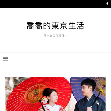
跳
至
主
要
喬喬的東京生活
內
容
日本生活百寶箱。