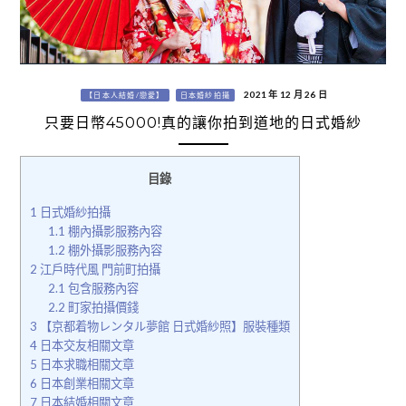
2021 年 12 月 26 日
【日本人結婚/戀愛】
日本婚紗拍攝
只要日幣45000!真的讓你拍到道地的日式婚紗
目錄
1
日式婚紗拍攝
1.1
棚內攝影服務內容
1.2
棚外攝影服務內容
2
江戶時代風 門前町拍攝
2.1
包含服務內容
2.2
町家拍攝價錢
3
【京都着物レンタル夢館 日式婚紗照】服裝種類
4
日本交友相關文章
5
日本求職相關文章
6
日本創業相關文章
7
日本結婚相關文章