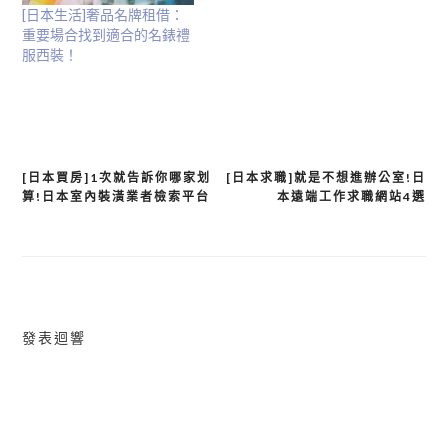
[日本生活]奢品名牌租借：
重要場合找到適合的名錶禮
服西裝！
[日本買房]1次就告訴你哪家划
[日本求職]就是不想進辦公室!日
文
算!日本室內裝潢業者檢索平台
本遠端工作求職網站4選
章
導
覽
發表迴響