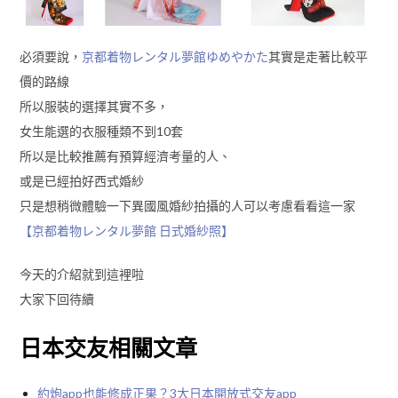
必須要說，
京都着物レンタル夢館ゆめやかた
其實是走著比較平
價的路線
所以服裝的選擇其實不多，
女生能選的衣服種類不到10套
所以是比較推薦有預算經濟考量的人、
或是已經拍好西式婚紗
只是想稍微體驗一下異國風婚紗拍攝的人可以考慮看看這一家
【京都着物レンタル夢館 日式婚紗照】
今天的介紹就到這裡啦
大家下回待續
日本交友相關文章
約炮app也能修成正果？3大日本開放式交友app