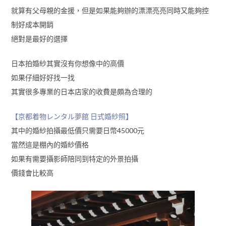
就算有父母親的金援，但是如果能夠辦的漂漂亮亮同時又能夠控
制好成本開銷
絕對是最好的選擇
日本拍婚紗其實沒有你想像中的高價
如果仔細好好找一找
其實很多專業的日本店家的收費是頗為合理的
【京都着物レンタル夢館 日式婚紗照】
其中的婚紗拍攝最低價只需要日幣45000元
當然這是棚內的婚紗價格
如果有需要攝影師陪同到特定的外景拍攝
價錢會比較高