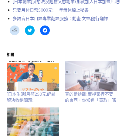
[日本創業]沒想法沒經驗又想創業?那就加入日本加盟店吧!
只要月付日幣5000元! 一年無休線上秘書
多語言日本口譯專業翻譯服務：動畫,文章,隨行翻譯
分
分
按
享
享
一
到
到
下
Reddit(在
Twitter(在
以
新
新
分
視
視
享
窗
窗
至
相關
中
中
Facebook(在
開
開
新
啟)
啟)
視
窗
中
開
啟)
[日本生活]月額250元,輕鬆
真的斷捨離!賣掉家裡不要
解決收納問題!
的東西，你知道「買取」嗎