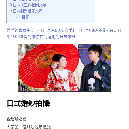
8
日本找工作相關文章
9
日本創業相關文章
9.1
相關
喬喬的東京生活
>
【日本人結婚/戀愛】
>
日本婚紗拍攝
>
只要日
幣45000!真的讓你拍到道地的日式婚紗
日式婚紗拍攝
說起辦婚禮
大家第一個想法就是燒錢