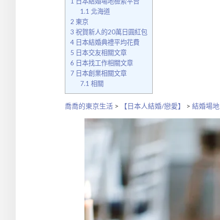
1
日本結婚場地檢索平台
1.1
北海道
2
東京
3
祝賀新人的20萬日圓紅包
4
日本結婚典禮平均花費
5
日本交友相關文章
6
日本找工作相關文章
7
日本創業相關文章
7.1
相關
喬喬的東京生活
>
【日本人結婚/戀愛】
>
結婚場地