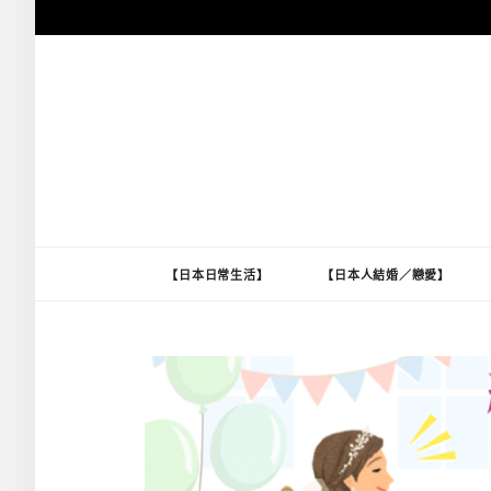
跳
至
主
要
內
容
【日本日常生活】
【日本人結婚／戀愛】