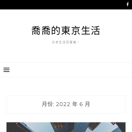
跳
至
主
要
喬喬的東京生活
內
容
日本生活百寶箱。
月份:
2022 年 6 月