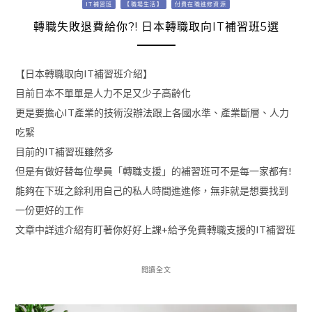
IT補習班
【職場生活】
付費在職進修資源
轉職失敗退費給你?! 日本轉職取向IT補習班5選
【日本轉職取向IT補習班介紹】
目前日本不單單是人力不足又少子高齡化
更是要擔心IT產業的技術沒辦法跟上各國水準、產業斷層、人力
吃緊
目前的IT補習班雖然多
但是有做好替每位學員「轉職支援」的補習班可不是每一家都有!
能夠在下班之餘利用自己的私人時間進進修，無非就是想要找到
一份更好的工作
文章中詳述介紹有盯著你好好上課+給予免費轉職支援的IT補習班
閱讀全文