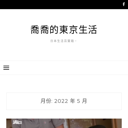
跳
至
主
要
喬喬的東京生活
內
容
日本生活百寶箱。
月份:
2022 年 5 月