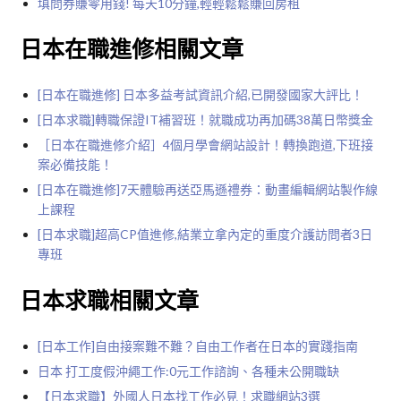
填問券賺零用錢! 每天10分鐘,輕輕鬆鬆賺回房租
日本在職進修相關文章
[日本在職進修] 日本多益考試資訊介紹,已開發國家大評比！
[日本求職]轉職保證IT補習班！就職成功再加碼38萬日幣獎金
［日本在職進修介紹］4個月學會網站設計！轉換跑道,下班接
案必備技能！
[日本在職進修]7天體驗再送亞馬遜禮券：動畫編輯網站製作線
上課程
[日本求職]超高CP值進修,結業立拿內定的重度介護訪問者3日
專班
日本求職相關文章
[日本工作]自由接案難不難？自由工作者在日本的實踐指南
日本 打工度假沖繩工作:0元工作諮詢、各種未公開職缺
【日本求職】外國人日本找工作必見！求職網站3選