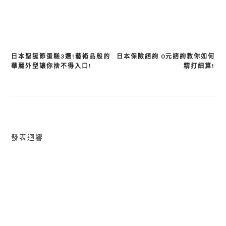
日本聖誕節蛋糕3選!藝術品般的
日本保險諮詢 0元諮詢教你如何
文
華麗外型讓你捨不得入口!
精打細算!
章
導
覽
發表迴響