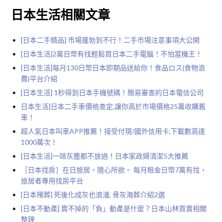
日本生活相關文章
[日本二手精品] 市場蓬勃到不行！二手市場注意事項大公開
[日本生活]2萬日幣有找輕鬆買日本二手電腦！不怕當機王！
[日本生活]每月130日幣日本即期品送給你！食品ロス(食物浪
費)平台介紹
[日本生活] 1秒得到日本手機號碼！簡易審查的日本電信公司
日本生活]日本二手車價格查定,讓你高於市場價格25萬收購舊
車！
超人氣日本叫車APP推薦！接受付現/國外信用卡,下載數高達
1000萬次！
[日本生活]一咪灰塵都不放過！日本家政婦清潔5大推薦
［日本找房］在日旅居，隨心所欲。 每月租金日幣7萬有找，
旅居者專用找房平台
[日本殯葬] 死後化成灰也浪漫, 骨灰海葬介紹2選
[日本不動產] 賣不掉的「負」動產是什麼？日本山林買賣相關
整理