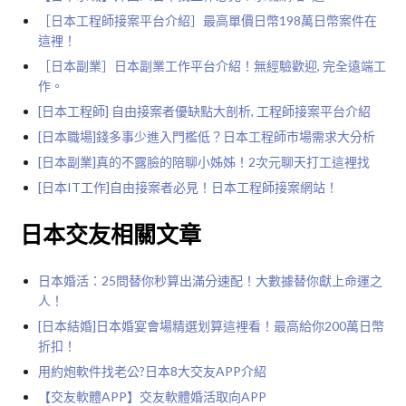
［日本工程師接案平台介紹］最高單價日幣198萬日幣案件在
這裡！
［日本副業］日本副業工作平台介紹！無經驗歡迎, 完全遠端工
作。
[日本工程師] 自由接案者優缺點大剖析, 工程師接案平台介紹
[日本職場]錢多事少進入門檻低？日本工程師市場需求大分析
[日本副業]真的不露臉的陪聊小姊姊！2次元聊天打工這裡找
[日本IT工作]自由接案者必見！日本工程師接案網站！
日本交友相關文章
日本婚活：25問替你秒算出滿分速配！大數據替你獻上命運之
人！
[日本結婚]日本婚宴會場精選划算這裡看！最高給你200萬日幣
折扣！
用約炮軟件找老公?日本8大交友APP介紹
【交友軟體APP】
交友軟體
婚活取向APP