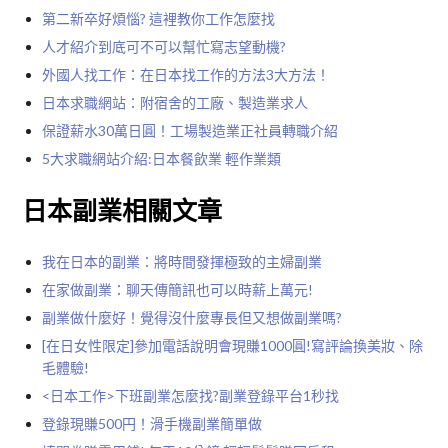
第二新卒好煩惱? 這裡教你工作怎麼找
人才紹介到底可不可以幫忙寫志望動機?
外國人找工作：在日本找工作的方法3大方法！
日本求職網站：附宿舍的工廠、製造業求人
保證薪水30萬日圓！工場製造業正社員轉職介紹
5大求職網站介紹:日本餐飲業 輕作業類
日本副業相關文章
我在日本的副業：將時間發揮極致的主婦副業
在家做副業：聊天傳簡訊也可以時薪上萬元!
副業做什麼好！覺得沒什麼專長但又想做副業嗎?
[在日女性限定]參加電話說明會現賺1000圓!寫評論換美妝、除
毛體驗!
<日本工作>下班副業怎麼找?副業登錄平台1秒找
登錄現賺500円！滑手機副業簡單做