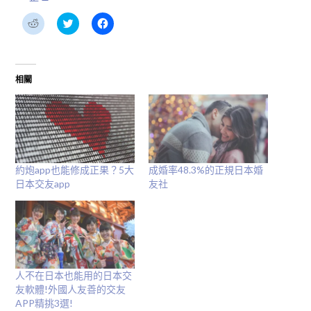
分
分
按
享
享
一
到
到
下
Reddit(在
Twitter(在
以
新
新
分
視
視
享
窗
窗
至
相關
中
中
Facebook(在
開
開
新
啟)
啟)
視
窗
中
開
啟)
約炮app也能修成正果？5大
成婚率48.3%的正規日本婚
日本交友app
友社
人不在日本也能用的日本交
友軟體!外國人友善的交友
APP精挑3選!