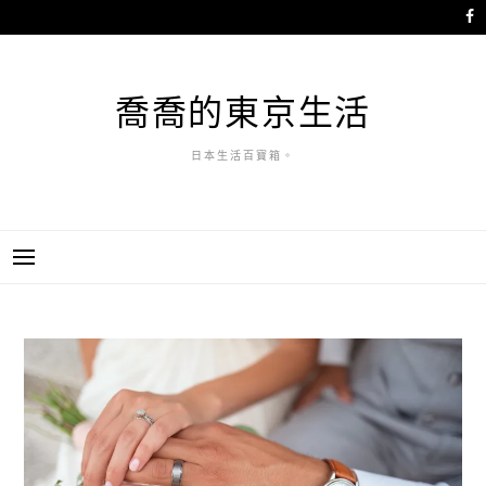
跳
至
主
要
喬喬的東京生活
內
容
日本生活百寶箱。