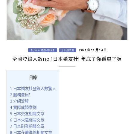
2021 年 11 月 14 日
【日本人結婚/戀愛】
日本婚友社
全國登錄人數no.1日本婚友社! 年底了你孤單了嗎
目錄
1
日本婚友社登錄人數驚人
2
服務費用?
3
介紹流程
4
實際成婚案例
5
日本交友相關文章
6
日本求職相關文章
7
日本副業相關文章
8
日本在職進修相關文章