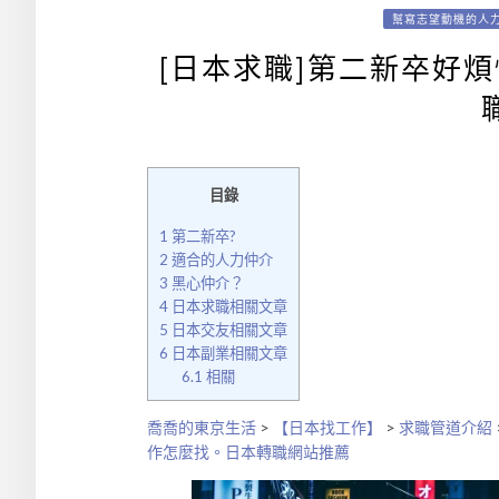
幫寫志望動機的人
[日本求職]第二新卒好
目錄
1
第二新卒?
2
適合的人力仲介
3
黑心仲介？
4
日本求職相關文章
5
日本交友相關文章
6
日本副業相關文章
6.1
相關
喬喬的東京生活
>
【日本找工作】
>
求職管道介紹
作怎麼找。日本轉職網站推薦