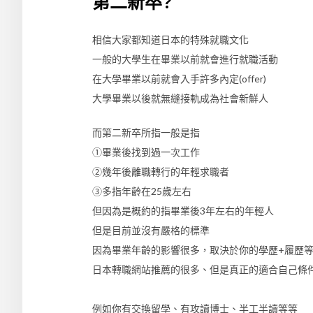
第二新卒?
相信大家都知道日本的特殊就職文化
一般的大學生在畢業以前就會進行就職活動
在大學畢業以前就會入手許多內定(offer)
大學畢業以後就無縫接軌成為社會新鮮人
而第二新卒所指一般是指
①畢業後找到過一次工作
②幾年後離職轉行的年輕求職者
③多指年齡在25歲左右
但因為是概約的指畢業後3年左右的年輕人
但是目前並沒有嚴格的標準
因為畢業年齡的影響很多，取決於你的學歷+履歷等
日本轉職網站推薦的很多、但是真正的適合自己條
例如你有交換留學、有攻讀博士、半工半讀等等