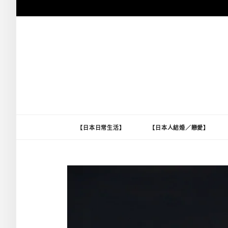
跳
至
主
要
內
容
【日本日常生活】
【日本人結婚／戀愛】