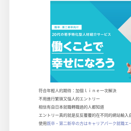
符合年輕人的期待：加個ｌｉｎｅ一次解決
不用進行繁瑣又惱人的エントリー
相信有自日本就職轉職過的人都知道
エントリー真的就是反反覆覆的在不同的網站輸入
使用
既卒・第二新卒の方はキャリアパーク就職エ