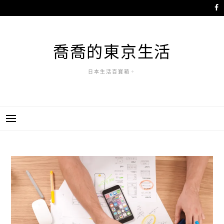
跳
至
主
要
喬喬的東京生活
內
容
日本生活百寶箱。