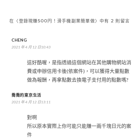
覽
在〈登錄現賺500円！滑手機副業簡單做〉中有 2 則留言
CHENG
2021 年 4 月 12 日10:43
這好酷喔，是指透過這個網站在其他購物網站消
費或申辦信用卡後(依案件)，可以獲得大量點數
做為報酬，再拿點數去換電子支付用的點數嗎?
喬喬的東京生活
2021 年 4 月 12 日13:11
對啊
所以原本實際上你可能只能賺一兩千塊日元的案
件