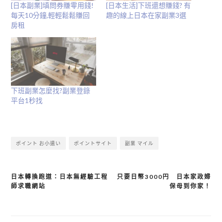
[日本副業]填問券賺零用錢!
[日本生活]下班還想賺錢? 有
每天10分鐘,輕輕鬆鬆賺回
趣的線上日本在家副業3選
房租
下班副業怎麼找?副業登錄
平台1秒找
ポイント お小遣い
ポイントサイト
副業 マイル
日本轉換跑道：日本無經驗工程
只要日幣3000円 日本家政婦
文
師求職網站
保母到你家！
章
導