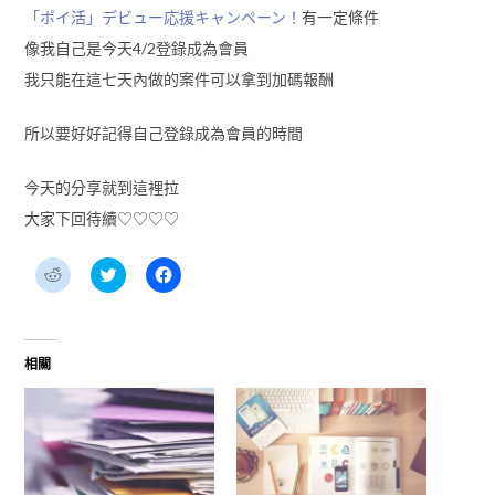
「ポイ活」デビュー応援キャンペーン！
有一定條件
像我自己是今天4/2登錄成為會員
我只能在這七天內做的案件可以拿到加碼報酬
所以要好好記得自己登錄成為會員的時間
今天的分享就到這裡拉
大家下回待續♡♡♡♡
分
分
按
享
享
一
到
到
下
Reddit(在
Twitter(在
以
新
新
分
視
視
享
窗
窗
至
相關
中
中
Facebook(在
開
開
新
啟)
啟)
視
窗
中
開
啟)