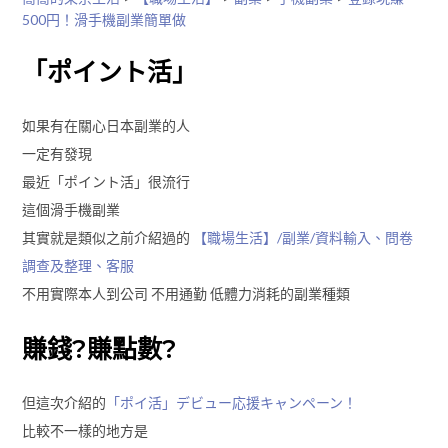
500円！滑手機副業簡單做
「ポイント活」
如果有在關心日本副業的人
一定有發現
最近「ポイント活」很流行
這個滑手機副業
其實就是類似之前介紹過的
【職場生活】/副業/資料輸入、問卷
調查及整理、客服
不用實際本人到公司 不用通勤 低體力消耗的副業種類
賺錢?賺點數?
但這次介紹的
「ポイ活」デビュー応援キャンペーン！
比較不一樣的地方是