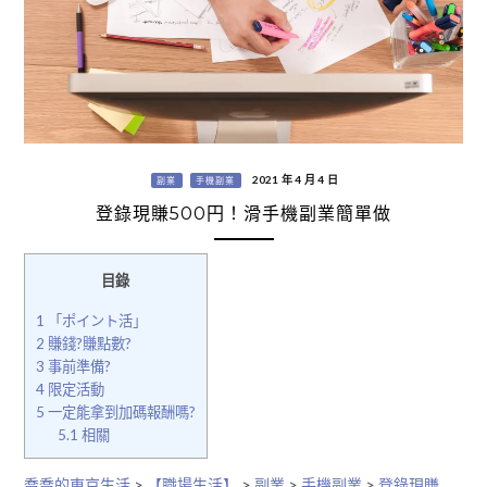
2021 年 4 月 4 日
副業
手機副業
登錄現賺500円！滑手機副業簡單做
目錄
1
「ポイント活」
2
賺錢?賺點數?
3
事前準備?
4
限定活動
5
一定能拿到加碼報酬嗎?
5.1
相關
喬喬的東京生活
>
【職場生活】
>
副業
>
手機副業
>
登錄現賺