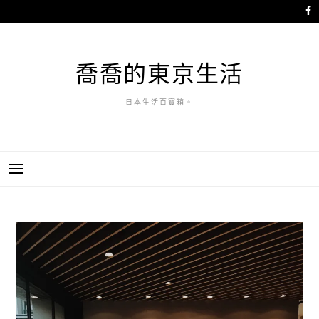
跳
至
主
要
喬喬的東京生活
內
容
日本生活百寶箱。