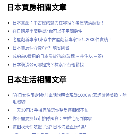
日本買房相關文章
日本置產：中古屋的魅力在哪裡？老屋裝潢翻新！
在日購屋申請房貸? 你可以不用問房仲
老屋翻新專家!東京中古屋翻新專家15年2000件實績！
日本買房仲介費0元?! 能省則省!
成約前0費用的日本房貸諮詢(瑞穗,三井住友,三菱)
日本裝潢公司哪裡找？檢索平台輕鬆找
日本生活相關文章
[在日女性限定]參加電話說明會現賺1000圓!寫評論換美妝、除
毛體驗!
一天30円?! 手機保險讓你整隻摔爛都不怕
你不需要擠超市排隊囤貨：生鮮宅配到你家
這個秋天你吃蟹了沒? 日本海產直送5選!