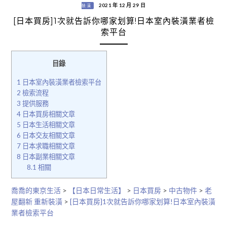
2021 年 12 月 29 日
裝潢
[日本買房]1次就告訴你哪家划算!日本室內裝潢業者檢
索平台
目錄
1
日本室內裝潢業者檢索平台
2
檢索流程
3
提供服務
4
日本買房相關文章
5
日本生活相關文章
6
日本交友相關文章
7
日本求職相關文章
8
日本副業相關文章
8.1
相關
喬喬的東京生活
>
【日本日常生活】
>
日本買房
>
中古物件
>
老
屋翻新 重新裝潢
>
[日本買房]1次就告訴你哪家划算!日本室內裝潢
業者檢索平台