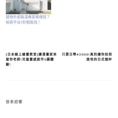
建物外部裝潢專家哪裡找？
檢索平台1秒輕鬆找！
[日本線上繪畫教室]讓漫畫家來
只要日幣45000!真的讓你拍到
文
當你老師!兒童靈感創作0圓體
道地的日式婚紗
章
驗!
導
覽
發表迴響