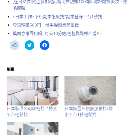
[在日女性限定]參加電話說明會現賺1000圓!寫評論換美妝、除
毛體驗!
<日本工作>下班副業怎麼找?副業登錄平台1秒找
登錄現賺500円！滑手機副業簡單做
填問券賺零用錢! 每天10分鐘,輕輕鬆鬆賺回房租
分
分
按
享
享
一
到
到
下
Reddit(在
Twitter(在
以
新
新
分
視
視
享
窗
窗
至
相關
中
中
Facebook(在
開
開
新
啟)
啟)
視
窗
中
開
啟)
日本裝潢公司哪裡找？檢索
日本設置監視器那裏找?檢
平台輕鬆找
索平台1秒輕鬆找!