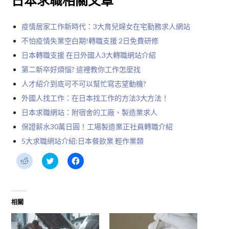
日本求職相關文章
疫情居家工作新時代：3大育兒婦女在宅勤務求人網站
不怕疫情失業空白期!轉職支援 2日免費研修
日本轉職支援 在日外國人3大轉職網站介紹
第二新卒好煩惱? 這裡教你工作怎麼找
人才紹介到底可不可以幫忙寫志望動機?
外國人找工作：在日本找工作的方法3大方法！
日本求職網站：附宿舍的工廠、製造業求人
保證薪水30萬日圓！工場製造業正社員轉職介紹
5大求職網站介紹:日本餐飲業 輕作業類
分
分
按
享
享
一
到
到
下
Reddit(在
Twitter(在
以
新
新
分
視
視
享
窗
窗
至
相關
中
中
Facebook(在
開
開
新
啟)
啟)
視
窗