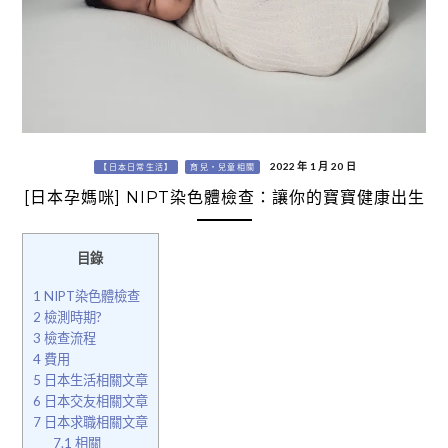
2022 年 1 月 20 日
【日本日常生活】
育兒・兒童相關
[日本孕媽咪] NIPT染色體檢查：讓你的寶寶健康出生
目錄
1
NIPT染色體檢查
2
檢測時期?
3
檢查流程
4
費用
5
日本生活相關文章
6
日本交友相關文章
7
日本求職相關文章
7.1
相關