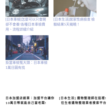
中
開
啟)
[日本車檢]怎麼可以只會開
[日本生活]居家性病檢查 檢
卻不會養!各種日本車檢費
驗結果5天揭曉！
用、流程詳細介紹
拒當車檢冤大頭：日本車檢
1萬日圓有找
日本加盟店創業：加盟平台讓你
[日本生活] 遺物整理師在這裡!
文
10萬日幣就能自己當老闆!
往生者遺物整理業者搜索平台
章