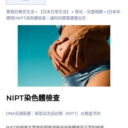
喬喬的東京生活
>
【日本日常生活】
>
育兒・兒童相關
>
[日本孕
媽咪] NIPT染色體檢查：讓你的寶寶健康出生
NIPT染色體檢查
DNA先端医療｜新型出生前診断（NIPT）の検査予約
NIPT的檢查主要是針對檢測胎兒染色體是否正常的檢查