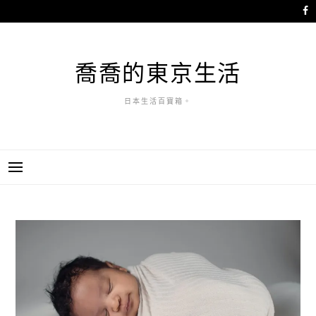
跳
至
主
要
喬喬的東京生活
內
容
日本生活百寶箱。