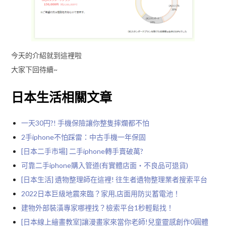
今天的介紹就到這裡啦
大家下回待續~
日本生活相關文章
一天30円?! 手機保險讓你整隻摔爛都不怕
2手iphone不怕踩雷：中古手機一年保固
[日本二手市場] 二手iphone轉手賣破萬?
可靠二手iphone購入管道(有實體店面・不良品可退貨)
[日本生活] 遺物整理師在這裡! 往生者遺物整理業者搜索平台
2022日本巨級地震來臨？家用,店面用防災蓄電池！
建物外部裝潢專家哪裡找？檢索平台1秒輕鬆找！
[日本線上繪畫教室]讓漫畫家來當你老師!兒童靈感創作0圓體