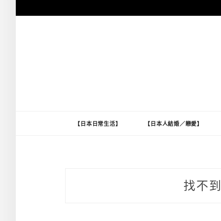
跳
至
主
要
內
容
【日本日常生活】
【日本人結婚／戀愛】
找不