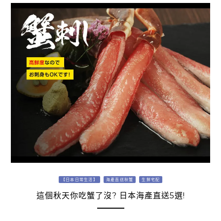
【日本日常生活】
海產直送秋蟹
生鮮宅配
這個秋天你吃蟹了沒? 日本海產直送5選!