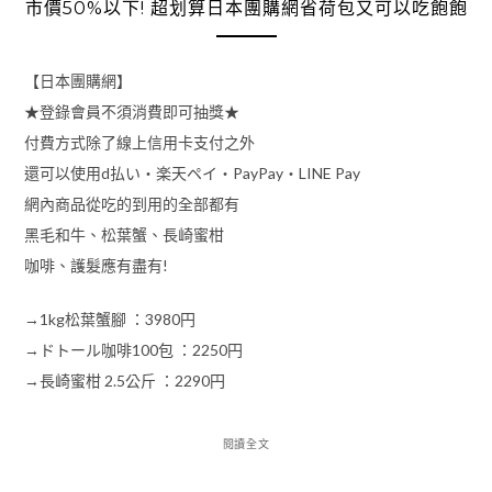
市價50%以下! 超划算日本團購網省荷包又可以吃飽飽
【日本團購網】
★登錄會員不須消費即可抽獎★
付費方式除了線上信用卡支付之外
還可以使用d払い・楽天ペイ・PayPay・LINE Pay
網內商品從吃的到用的全部都有
黑毛和牛、松葉蟹、長崎蜜柑
咖啡、護髮應有盡有!
→1kg松葉蟹腳 ：3980円
→ドトール咖啡100包 ：2250円
→長崎蜜柑 2.5公斤 ：2290円
閱讀全文