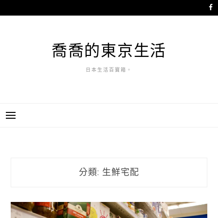
跳
至
主
要
喬喬的東京生活
內
容
日本生活百寶箱。
分類:
生鮮宅配