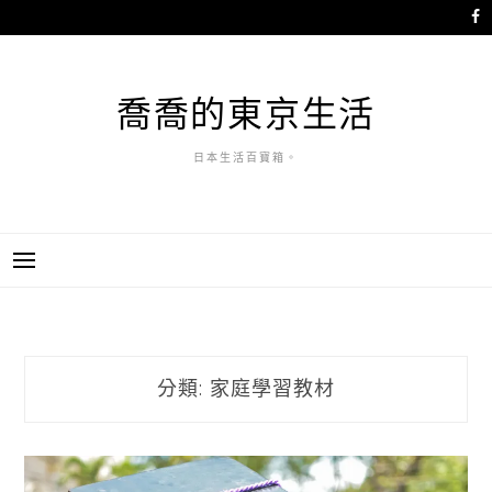
跳
至
主
要
喬喬的東京生活
內
容
日本生活百寶箱。
分類:
家庭學習教材