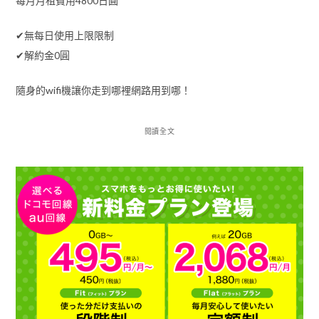
每月月租費用4800日圓
✔︎無每日使用上限限制
✔︎解約金0圓
隨身的wifi機讓你走到哪裡網路用到哪！
閱讀全文