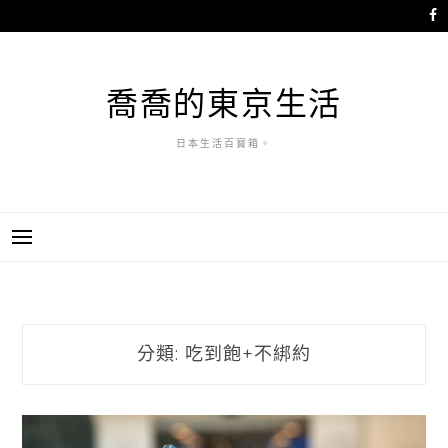
跳
至
主
要
喬喬的東京生活
內
容
日本生活百寶箱。
分類:
吃到飽+不綁約