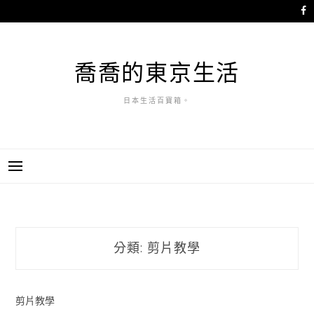
跳
至
主
要
喬喬的東京生活
內
容
日本生活百寶箱。
分類:
剪片教學
剪片教學