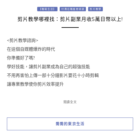
【職場生活】
付費在職進修資源
剪片教學
剪片教學哪裡找：剪片副業月收5萬日幣以上!
<剪片教學諮詢>
在這個自媒體爆炸的時代
你準備好了嗎?
學好技能，讓剪片副業成為自己的超強技能
不用再害怕上傳一部十分鐘影片要花十小時剪輯
讓專業教學使你剪片效率提升
閱讀全文
喬喬的東京生活