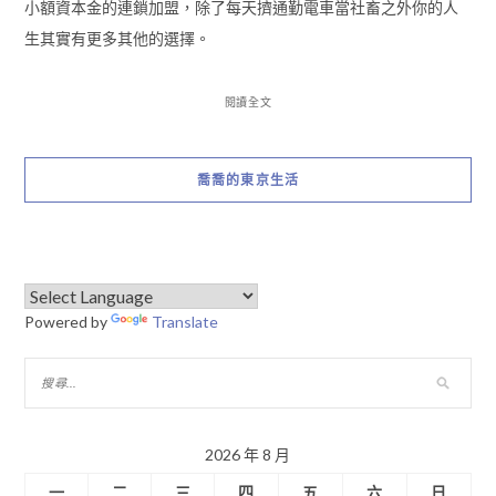
小額資本金的連鎖加盟，除了每天擠通勤電車當社畜之外你的人
生其實有更多其他的選擇。
閱讀全文
喬喬的東京生活
Powered by
Translate
2026 年 8 月
一
二
三
四
五
六
日