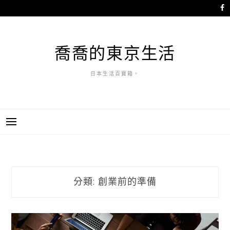
跳
至
主
要
喬喬的東京生活
內
容
日本生活百寶箱。
分類:
創業前的準備