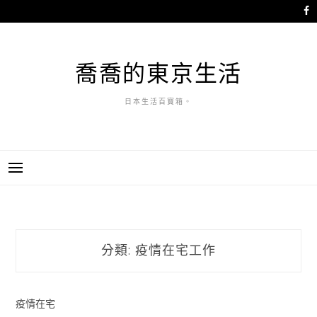
跳
至
主
要
喬喬的東京生活
內
容
日本生活百寶箱。
分類:
疫情在宅工作
疫情在宅