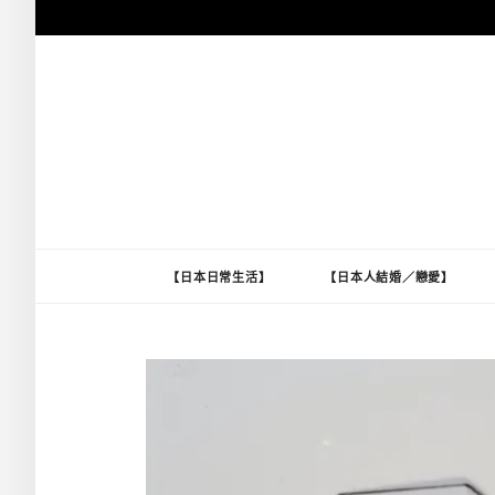
跳
至
主
要
內
容
【日本日常生活】
【日本人結婚／戀愛】