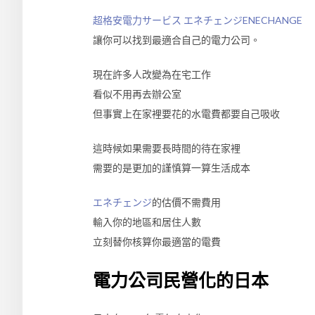
超格安電力サービス
エネチェンジ
ENECHANGE
讓你可以找到最適合自己的電力公司。
現在許多人改變為在宅工作
看似不用再去辦公室
但事實上在家裡要花的水電費都要自己吸收
這時候如果需要長時間的待在家裡
需要的是更加的謹慎算一算生活成本
エネチェンジ
的估價不需費用
輸入你的地區和居住人數
立刻替你核算你最適當的電費
電力公司民營化的日本