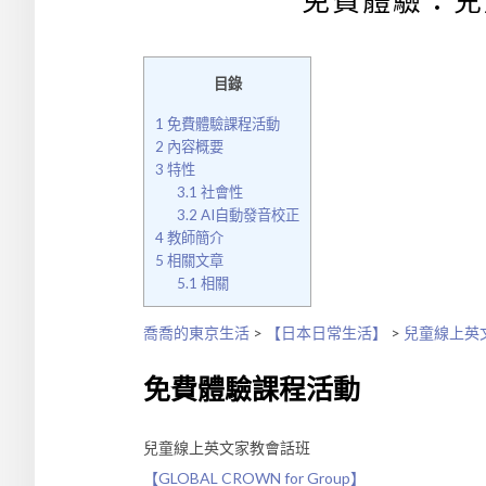
免費體驗：兒
目錄
1
免費體驗課程活動
2
內容概要
3
特性
3.1
社會性
3.2
AI自動發音校正
4
教師簡介
5
相關文章
5.1
相關
喬喬的東京生活
>
【日本日常生活】
>
兒童線上英
免費體驗課程活動
兒童線上英文家教會話班
【GLOBAL CROWN for Group】