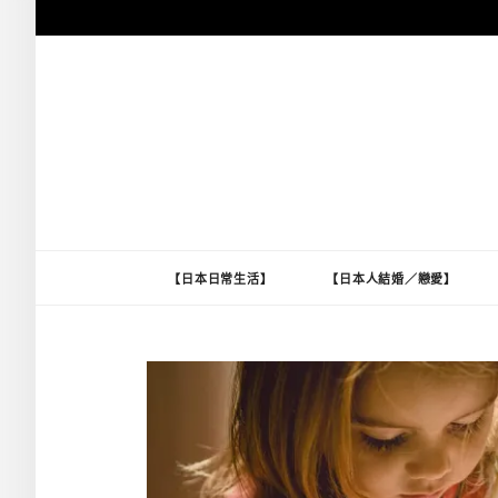
跳
至
主
要
內
容
【日本日常生活】
【日本人結婚／戀愛】