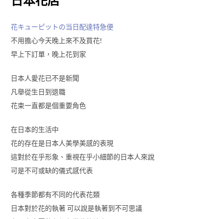
日本花店
花キューピットの当日配達特急便
不用擔心今天晚上來不及買花!
早上下訂單，晚上花到家
日本人愛花已不是新聞
凡舉從生日到退職
花束一直都是個重要角色
在日本的生活中
花的存在是日本人美學美感的表現
這對於在乎形象、重視在乎小細節的日本人來說
可是不可或缺的儀式感代表
各種季節都有不同的代表花類
日本對於花的執著 可以說是執著到不可思議