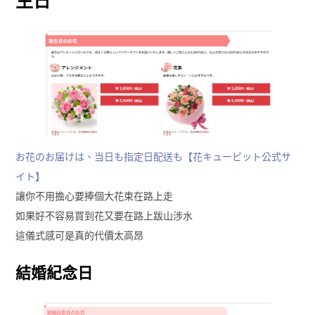
生日
お花のお届けは、当日も指定日配送も【花キューピット公式サ
イト】
讓你不用擔心要捧個大花束在路上走
如果好不容易買到花又要在路上跋山涉水
這儀式感可是真的代價太高昂
結婚紀念日