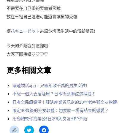
不需要在自己重的要命搬盆栽
放在車裡自己運送可能還會讓植物受傷
讓
花キューピット
來幫你增添生活中的清新綠意!
今天的介紹就到這裡啦
大家下回待續♡♡♡♡
更多相關文章
嚴選婚活app：只跟年收千萬的男生交往!
不想一個人去居酒屋？日本街頭聯誼這裡找！
日本全民瘋婚活！経済産業省認定的20年老字號交友軟體
限定30歳後的交友軟體：想要談一場有結果的戀愛？
用約炮軟件找老公?日本8大交友APP介紹
分
分
按