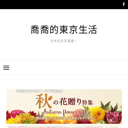
跳
至
主
要
喬喬的東京生活
內
容
日本生活百寶箱。