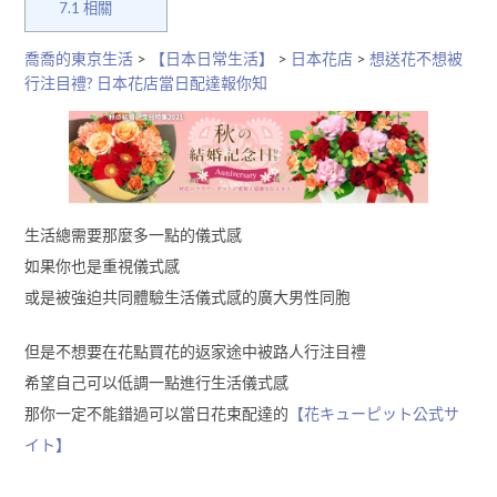
7.1
相關
喬喬的東京生活
>
【日本日常生活】
>
日本花店
>
想送花不想被
行注目禮? 日本花店當日配達報你知
生活總需要那麼多一點的儀式感
如果你也是重視儀式感
或是被強迫共同體驗生活儀式感的廣大男性同胞
但是不想要在花點買花的返家途中被路人行注目禮
希望自己可以低調一點進行生活儀式感
那你一定不能錯過可以當日花束配達的
【花キューピット公式サ
イト】