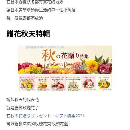
在日本春夏秋冬都有賞花的地方
讓日本美學滲透你生活的每一個小角落
每一個視野都不放過
贈花秋天特輯
說起秋天的代表花
就是薔薇玫瑰花了
在
秋の花贈りプレゼント・ギフト特集2021
可以看到滿滿的玫瑰花束 玫瑰花藍