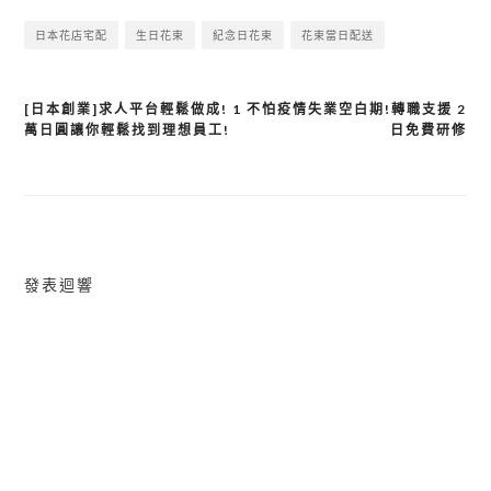
日本花店宅配
生日花束
紀念日花束
花束當日配送
[日本創業]求人平台輕鬆做成! 1
不怕疫情失業空白期!轉職支援 2
文
萬日圓讓你輕鬆找到理想員工!
日免費研修
章
導
覽
發表迴響