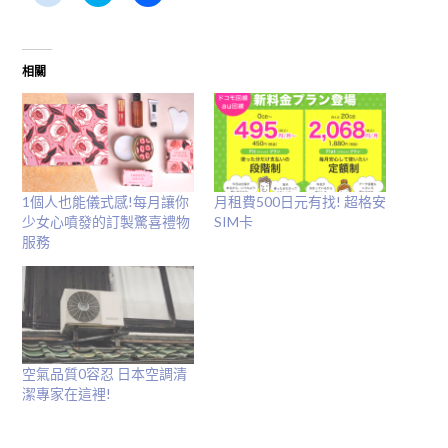
享
享
一
到
到
下
Reddit(在
Twitter(在
以
新
新
分
視
視
享
窗
窗
至
相關
中
中
Facebook(在
開
開
新
啟)
啟)
視
窗
中
開
啟)
1個人也能儀式感!每月讓你
月租費500日元有找! 超格安
少女心噴發的訂製驚喜禮物
SIM卡
服務
空氣品質0容忍 日本空調清
潔專家在這裡!