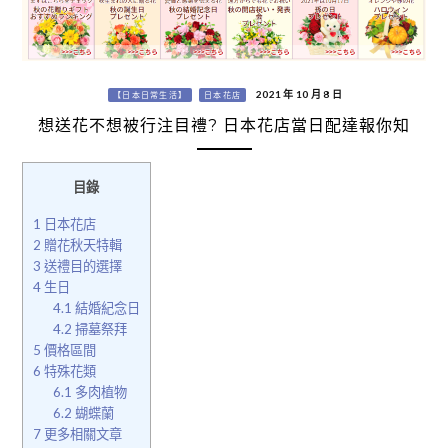
2021 年 10 月 8 日
【日本日常生活】
日本花店
想送花不想被行注目禮? 日本花店當日配達報你知
目錄
1
日本花店
2
贈花秋天特輯
3
送禮目的選擇
4
生日
4.1
結婚紀念日
4.2
掃墓祭拜
5
價格區間
6
特殊花類
6.1
多肉植物
6.2
蝴蝶蘭
7
更多相關文章