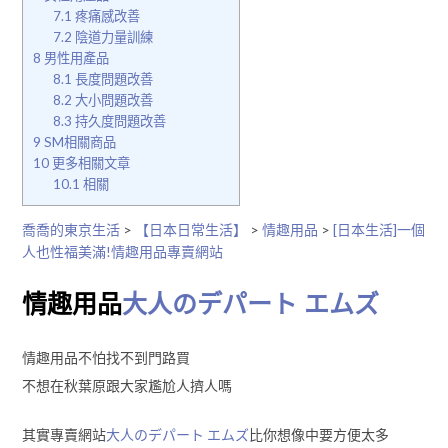
7.1
疼痛感改善
7.2
陰道力量訓練
8
男性用產品
8.1
長度問題改善
8.2
大小問題改善
8.3
持久度問題改善
9
SM相關商品
10
更多相關文章
10.1
相關
喬喬的東京生活
>
【日本日常生活】
>
情趣用品
>
[日本生活]一個
人也性福美滿!情趣用品專賣網站
情趣用品
大人のデパート エムズ
情趣用品不怕找不到門路買
不想在秋葉原跟大家尷尬人擠人嗎
其實專賣網站
大人のデパート エムズ
比你想像中要方便太多