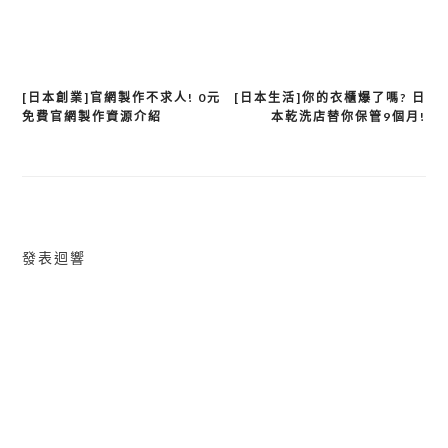
[日本創業]官網製作不求人! 0元
[日本生活]你的衣櫃爆了嗎? 日
文
免費官網製作資源介紹
本乾洗店替你保管9個月!
章
導
覽
發表迴響