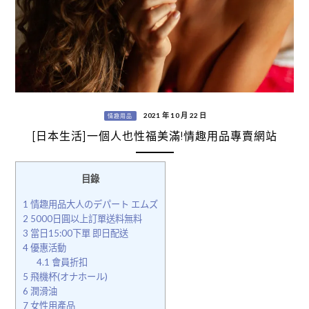
2021 年 10 月 22 日
情趣用品
[日本生活]一個人也性福美滿!情趣用品專賣網站
目錄
1
情趣用品大人のデパート エムズ
2
5000日圓以上訂單送料無料
3
當日15:00下單 即日配送
4
優惠活動
4.1
會員折扣
5
飛機杯(オナホール)
6
潤滑油
7
女性用產品