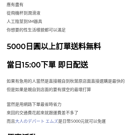
應有盡有
從飛機杯到潤滑液
人工陰莖到SM器具
你想要的性生活樣貌都可以滿足
5000日圓以上訂單送料無料
當日15:00下單 即日配送
如果有急用的人當然是直接親自到秋葉原店面直接選購是最快的
但是如果是親自到店面的要有撲空的最壞打算
當然是用網路下單最省時省力
來回的交通費花起來就跟運費差不多了
而且
大人のデパート エムズ
是日幣5000元就可以免運