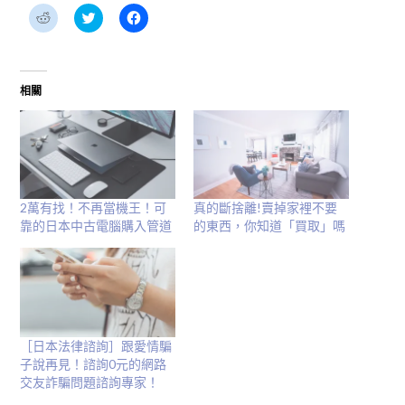
分
分
按
享
享
一
到
到
下
Reddit(在
Twitter(在
以
新
新
分
視
視
享
窗
窗
至
相關
中
中
Facebook(在
開
開
新
啟)
啟)
視
窗
中
開
啟)
2萬有找！不再當機王！可
真的斷捨離!賣掉家裡不要
靠的日本中古電腦購入管道
的東西，你知道「買取」嗎
［日本法律諮詢］跟愛情騙
子說再見！諮詢0元的網路
交友詐騙問題諮詢專家！