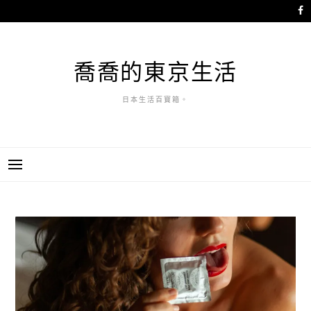
跳
至
主
要
喬喬的東京生活
內
容
日本生活百寶箱。