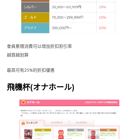
會員累積消費可以增加折扣割引率
越買越划算
最高可有25%的折扣優惠
飛機杯(オナホール)