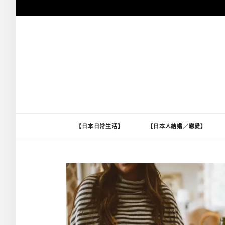
跳
至
主
要
內
容
【日本日常生活】
【日本人結婚／戀愛】