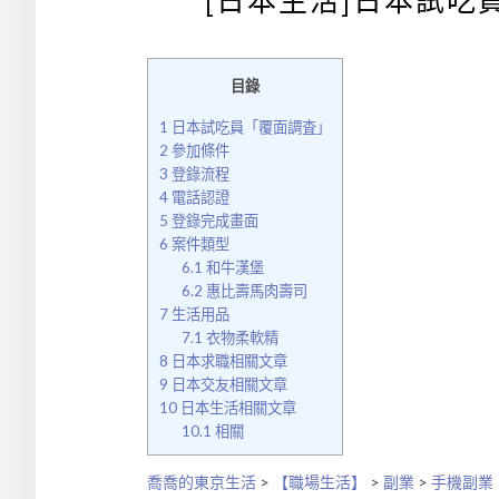
[日本生活]日本試吃
目錄
1
日本試吃員「覆面調査」
2
參加條件
3
登錄流程
4
電話認證
5
登錄完成畫面
6
案件類型
6.1
和牛漢堡
6.2
惠比壽馬肉壽司
7
生活用品
7.1
衣物柔軟精
8
日本求職相關文章
9
日本交友相關文章
10
日本生活相關文章
10.1
相關
喬喬的東京生活
>
【職場生活】
>
副業
>
手機副業