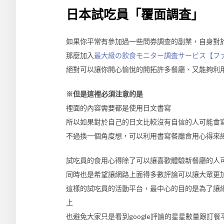
日本試吃員「覆面調査」
如果你平常有參加過一些問券調查的副業，自身對
那麼加入
最大級の飲食モニター調査サービス【フ
絕對可以讓你開心愉悅的開拓許多餐廳、又能夠利
※但是這裡必須注意的是
裡面的內容需要都是使用日文書寫
所以如果對於自己的日文比較沒有自信的人可能會
不過換一個角度想，可以利用書寫餐廳食用心得來
試吃員的食用心得除了可以讓喜歡體驗新餐廳的人
同時也是希望讓網路上面得多數評論可以讓大眾更
這樣的試吃員的活動平台，最中心的目的是為了讓
上
也避免大家只是看到google評論的星星數量跟訂