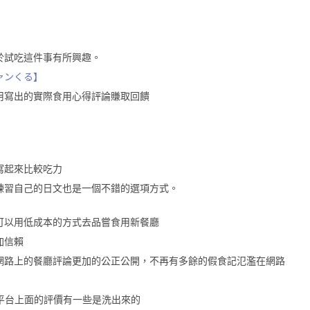
於試吃這件事有所興趣。
ァンくる】
用寫出的實際食用心得評論賺取回饋
寫起來比較吃力
練習自己的日文也是一個不錯的選項方式。
可以用低成本的方式去品嘗食用新餐廳
加信賴
網路上的餐廳評論更加的公正公開，不再有多餘的假食記氾濫在網路
餐平台上面的評價有一些是洗出來的