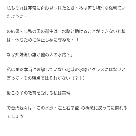
私もそれは非常に奇妙見つけたとき、私は何も特別な権利てい
たように、
の結果をし私の国の誕生は、水路と助けることができないと私
は、休むために停止し私に尋ねた、「
なぜ姉妹泳い誰か他の人の水路？」
私はまだ本当に理解していない地域の水路がクラスにはないと
言って、その時点ではそれがない（？！）
後この子の教育を受ける私は実現
で台湾我々は、この水泳、左と右字型↓の概念に戻ってに慣れる
でしょう