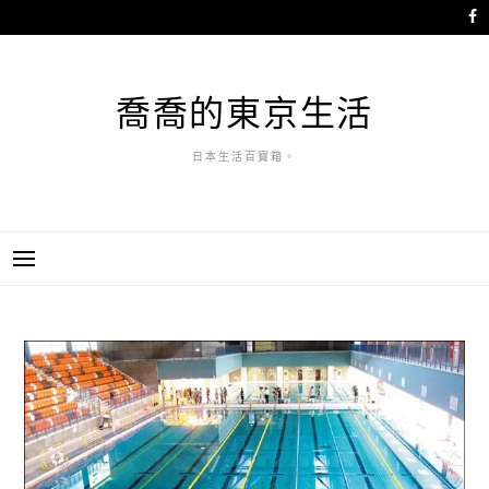
跳
至
主
要
喬喬的東京生活
內
容
日本生活百寶箱。