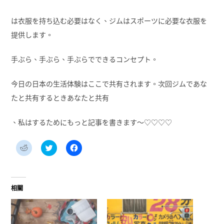
は衣服を持ち込む必要はなく、ジムはスポーツに必要な衣服を
提供します。
手ぶら、手ぶら、手ぶらでできるコンセプト。
今日の日本の生活体験はここで共有されます。次回ジムであな
たと共有するときあなたと共有
、私はするためにもっと記事を書きます〜♡♡♡♡
分
分
按
享
享
一
到
到
下
Reddit(在
Twitter(在
以
新
新
分
視
視
享
窗
窗
至
相關
中
中
Facebook(在
開
開
新
啟)
啟)
視
窗
中