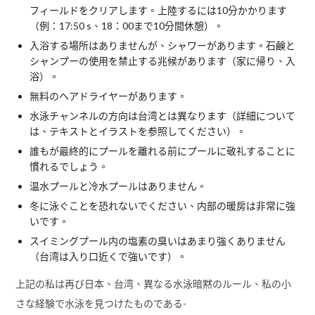
フィールドをクリアします。上陸するには10分かかります
（例：17:50 s、18：00まで10分間休憩）。
入浴する場所はありませんが、シャワーがあります。石鹸と
シャンプーの使用を禁止する兆候があります（家に帰り、入
浴）。
無料のヘアドライヤーがあります。
水泳チャンネルの方向は台湾とは異なります（詳細について
は、テキストとイラストを参照してください）。
誰もが最終的にプールを離れる前にプールに敬礼することに
慣れるでしょう。
温水プールと冷水プールはありません。
冬に泳ぐことを恐れないでください、内部の暖房は非常に強
いです。
スイミングプール内の塩素の臭いはあまり強くありません
（台湾は入り口近くで強いです）。
上記の私は再び日本、台湾、異なる水泳暗黙のルール、私の小
さな経験で水泳を見つけたものである-