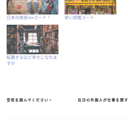
開
啟)
日本の格安simカード！
安い就職コード
転職するほど幸せになれま
すか
空気を読んでください。
在日の外国人が仕事を探す
文
章
導
覽