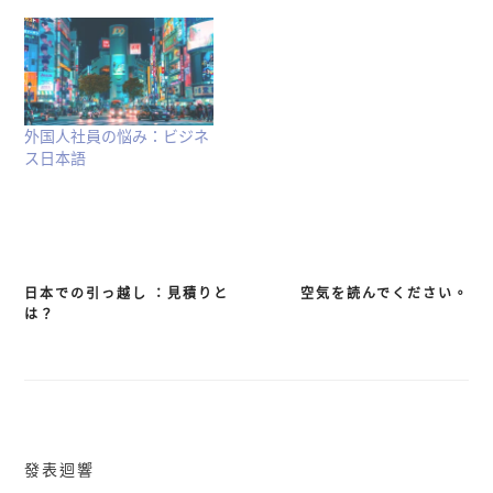
外国人社員の悩み：ビジネ
ス日本語
日本での引っ越し ：見積りと
空気を読んでください。
文
は？
章
導
覽
發表迴響