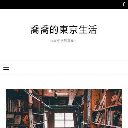
跳
至
主
要
喬喬的東京生活
內
容
日本生活百寶箱。