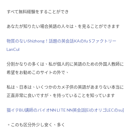
すべて無料経験をすることができ
あなたが知りたい場合英語の人々は、を見ることができます
物質のないShizhong！話題の英会話KAのfu Sファクトリー
LanCul
分割かなりの多くは、私が個人的に英語のための外国人教師に
希望をお勧めこのサイトの外で、
私は、日本は、いくつかのカメ子供の英語があまりない本当に
正直非常に良いですが、を持っていることを知っています
猫イテBU講師のバイオNN LITE NN英会話[EiのオリゴLECのsu]
。このも区分外少し安く、多く