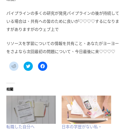
パイプラインの多くの研究が発見パイプラインの後が持続して
いる場合は、共有への皆のために良いが♡♡♡♡するになりま
すがありますがのウェブ上で
リソースを学習についての情報を共有こと、あなたがヨーヨー
をさよなら次回最初の問題について、今日最後に来♡♡♡♡
分
分
按
享
享
一
到
到
下
Reddit(在
Twitter(在
以
新
新
分
視
視
享
窗
窗
至
相關
中
中
Facebook(在
開
開
新
啟)
啟)
視
窗
中
開
啟)
転職した自分へ
日本の学歴がない私。