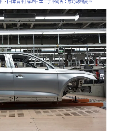
車
>
[日本賣車] 解密日本二手車銷售：成功轉讓愛車