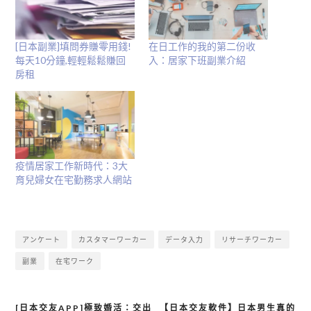
開
啟)
[日本副業]填問券賺零用錢!
在日工作的我的第二份收
每天10分鐘,輕輕鬆鬆賺回
入：居家下班副業介紹
房租
疫情居家工作新時代：3大
育兒婦女在宅勤務求人網站
アンケート
カスタマーワーカー
データ入力
リサーチワーカー
副業
在宅ワーク
[日本交友APP]極致婚活：交出
【日本交友軟件】日本男生真的