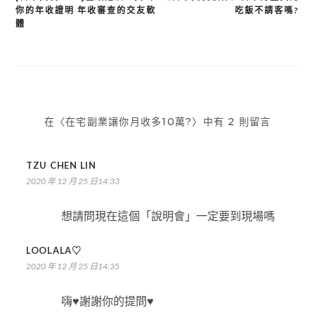
文
你的年收證明 年收審查的交友軟
吃飯不請客嗎?
章
體
導
覽
在〈在宅副業讓你月收多10萬?〉中有 2 則留言
TZU CHEN LIN
2020 年 12 月 25 日14:33
想請問現在這個「說明會」一定要到現場嗎
LOOLALA♡
2020 年 12 月 25 日14:35
嗨♥謝謝你的提問♥