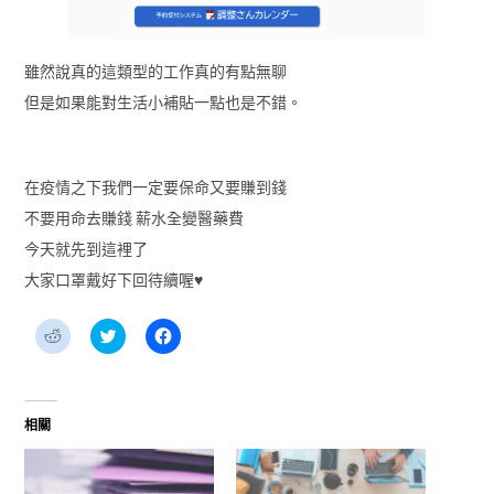
雖然說真的這類型的工作真的有點無聊
但是如果能對生活小補貼一點也是不錯。
在疫情之下我們一定要保命又要賺到錢
不要用命去賺錢 薪水全變醫藥費
今天就先到這裡了
大家口罩戴好下回待續喔♥
分
分
按
享
享
一
到
到
下
Reddit(在
Twitter(在
以
新
新
分
視
視
享
窗
窗
至
相關
中
中
Facebook(在
開
開
新
啟)
啟)
視
窗
中