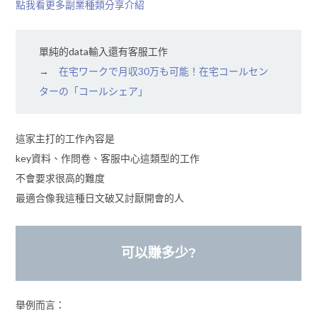
點我看更多副業種類分享介紹
單純的data輸入還有客服工作
→
在宅ワークで月収30万も可能！在宅コールセン
ターの「コールシェア」
這家主打的工作內容是
key資料、作問卷、客服中心這類型的工作
不會要求很高的難度
最適合像我這種日文破又討厭開會的人
可以賺多少?
舉例而言：