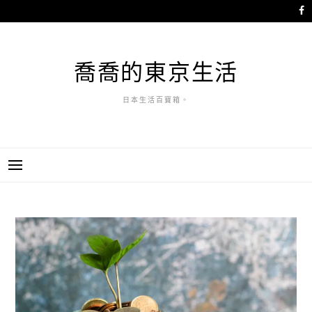
跳
至
主
要
喬喬的東京生活
內
容
日本生活百寶箱。