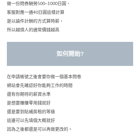
做一份問券酬勞500~1000日圓、
客服對應一通40日圓這樣計算
是以論件計酬的方式算時薪，
所以越煩人的通常價錢越高
如何開始?
在申請帳號之後會要你做一個基本問卷
網站會先確認好你能夠工作的時間
還有你期待的薪資水準
是想要賺賺零用錢就好
還是要到貼補房租的等級
這邊可以先填個大概就好
因為之後都還是可以再做更改的。