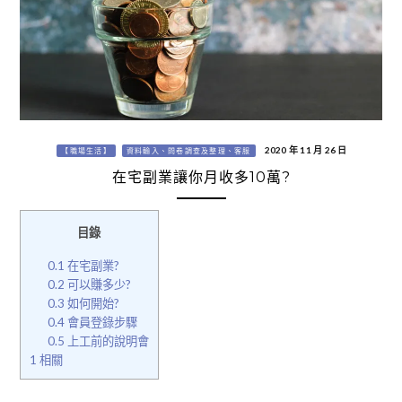
2020 年 11 月 26 日
【職場生活】
資料輸入、問卷調查及整理、客服
在宅副業讓你月收多10萬?
目錄
0.1
在宅副業?
0.2
可以賺多少?
0.3
如何開始?
0.4
會員登錄步驟
0.5
上工前的說明會
1
相關