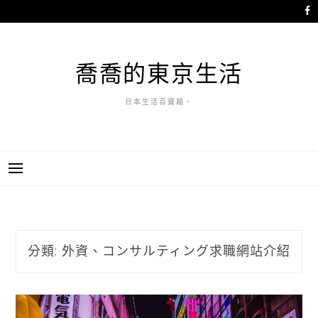
跳
至
主
要
喬喬的東京生活
內
容
日本生活百寶箱。
分類:
外資、コンサルティング求職網站介紹