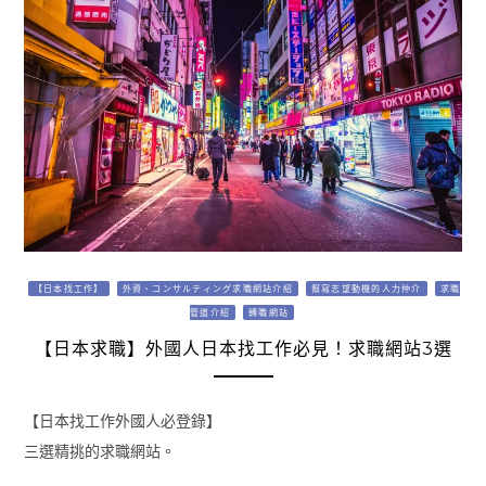
【日本找工作】
外資、コンサルティング求職網站介紹
幫寫志望動機的人力仲介
求職
管道介紹
轉職網站
【日本求職】外國人日本找工作必見！求職網站3選
【日本找工作外國人必登錄】
三選精挑的求職網站。