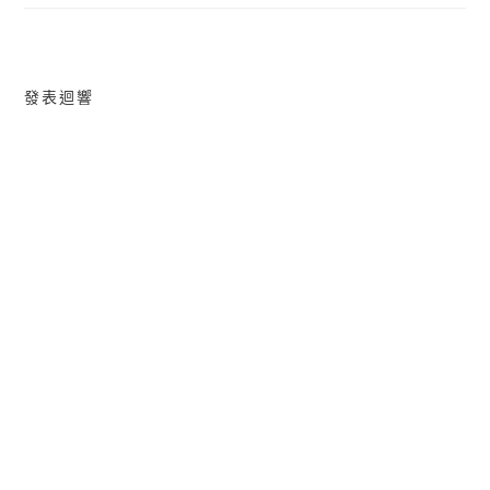
導
覽
發表迴響