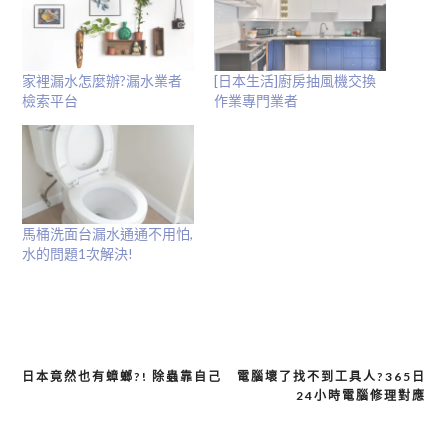
中
開
啟)
家裡漏水怎麼辦?漏水業者
[日本生活]廚房抽風機交換
檢索平台
作業專門業者
馬桶洗面台漏水通通不用怕,
水的問題1次解決!
日本竟然也有蟑螂?! 除蟲靠自己
電腦壞了找不到工具人?365日
文
24小時電腦修理對應
章