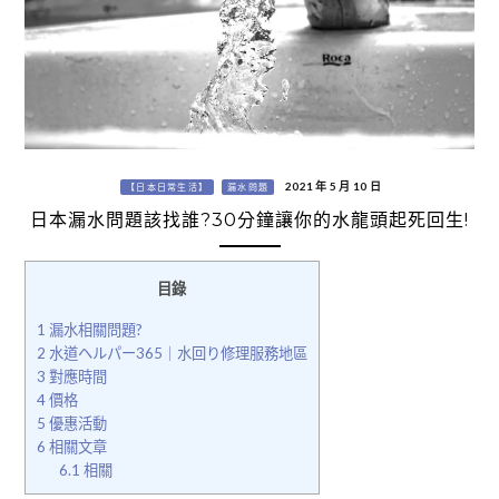
2021 年 5 月 10 日
【日本日常生活】
漏水問題
日本漏水問題該找誰?30分鐘讓你的水龍頭起死回生!
目錄
1
漏水相關問題?
2
水道ヘルパー365｜水回り修理服務地區
3
對應時間
4
價格
5
優惠活動
6
相關文章
6.1
相關