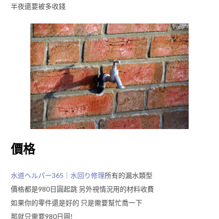
半夜還要被多收錢
價格
水道ヘルパー365｜水回り修理
所有的漏水類型
價格都是980日圓起跳 另外視情況用的材料收費
如果你的零件還是好的 只是需要幫忙喬一下
那就只需要980日圓!