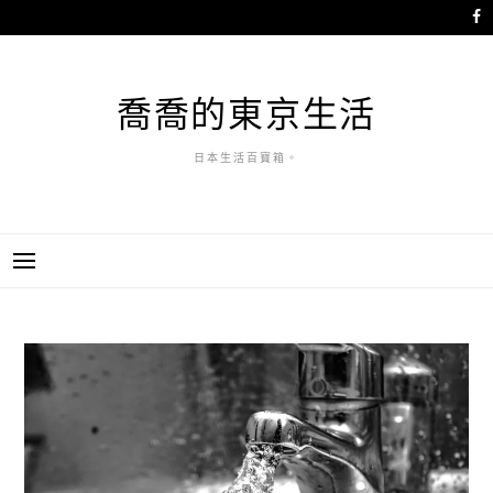
跳
至
主
要
喬喬的東京生活
內
容
日本生活百寶箱。