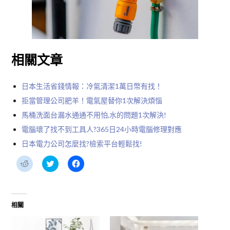
相關文章
日本生活省錢情報：冷氣清潔1萬日幣有找！
拒當管理公司肥羊！電氣屋替你1次解決煩惱
馬桶洗面台漏水通通不用怕,水的問題1次解決!
電腦壞了找不到工具人?365日24小時電腦修理對應
日本電力公司怎麼找?檢索平台輕鬆找!
分
分
按
享
享
一
到
到
下
Reddit(在
Twitter(在
以
新
新
分
視
視
享
窗
窗
至
相關
中
中
Facebook(在
開
開
新
啟)
啟)
視
窗