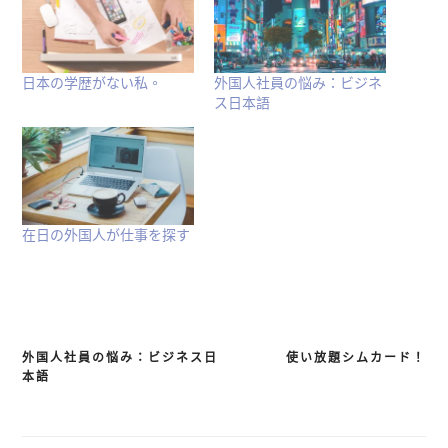
中
開
啟)
日本の学歴がない私。
外国人社員の悩み：ビジネ
ス日本語
在日の外国人が仕事を探す
外国人社員の悩み：ビジネス日
使い放題シムカード！
文
本語
章
導