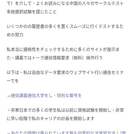
で）を介して、よくお読みになる中国の人々のサークルテスト
多肢選択試験を感じたこと
いくつかのの履歴書の多くを置くスムーズに行くテストするた
めの努力
私本当に適格性をチェックするために多くのサイトが提示ま
た、講義ではトーク通信情報要求（無料）操作行う
以下は、私は自由なデータ要求のウェブサイト行い通信セミナ
ーでを
→
通信講義通信大学をし、特別な番号を
、卒業日本での多くの学生私は以前に資格試験を開始し、非常
に早い段階で私のキャリアの計画を開始します
→
あなたの時間は限られています最も効率的な法学習方法！ [資