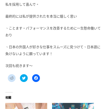
私を採用して喜んで。
最終的には私が提供されたを本当に嬉しく思い
、ことます。パフォーマンスを改善するために一生懸命働いて
おり
、日本の外国人が好きな仕事をスムーズに見つけて、日本語に
負けないように願っています！
次回も続きます〜
分
分
按
享
享
一
到
到
下
Reddit(在
Twitter(在
以
新
新
分
視
視
享
窗
窗
至
相關
中
中
Facebook(在
開
開
新
啟)
啟)
視
窗