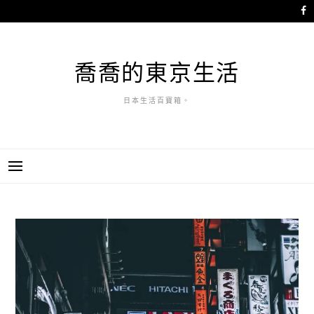
跳
至
主
要
喬喬的東京生活
內
容
日本生活百寶箱。