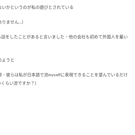
ないかというのが私の遊びとされている
ありません…）
も話をしたことがあると言いました、他の会社も初めて外国人を雇い
めようと
、彼らは私が日本語で流myselfに表現できることを望んでいるだけ
どのくらい流ですか？）
。