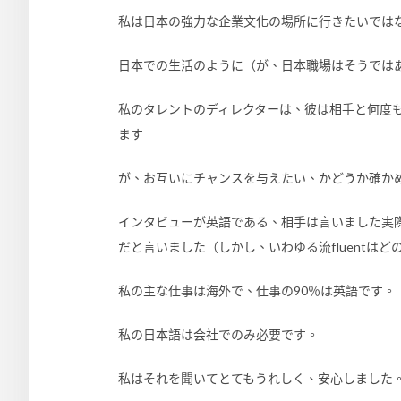
私は日本の強力な企業文化の場所に行きたいでは
日本での生活のように（が、日本職場はそうでは
私のタレントのディレクターは、彼は相手と何度
ます
が、お互いにチャンスを与えたい、かどうか確か
インタビューが英語である、相手は言いました実際
だと言いました（しかし、いわゆる流fluentは
私の主な仕事は海外で、仕事の90％は英語です。
私の日本語は会社でのみ必要です。
私はそれを聞いてとてもうれしく、安心しました