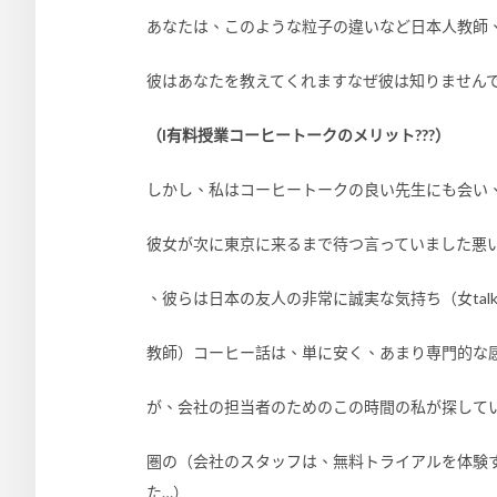
あなたは、このような粒子の違いなど日本人教師
彼はあなたを教えてくれますなぜ彼は知りません
（I有料授業コーヒートークのメリット???）
しかし、私はコーヒートークの良い先生にも会い
彼女が次に東京に来るまで待つ言っていました悪
、彼らは日本の友人の非常に誠実な気持ち（女tal
教師）コーヒー話は、単に安く、あまり専門的な
が、会社の担当者のためのこの時間の私が探している
圏の（会社のスタッフは、無料トライアルを体験
た…）