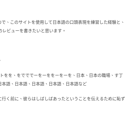
ので、このサイトを使用して日本語の口頭表現を練習した経験と、
のレビューを書きたいと思います。
）
。
ポートをを、をでででーをーををーをーを、日本、日本の職場、す丁
日本語、日本語、日本語、日本語、日本語など
に行く前に、彼らはしばしばあったということを伝えるために恥ず