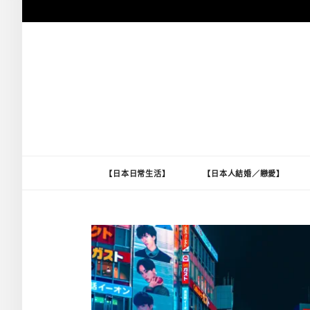
跳
至
主
要
內
容
【日本日常生活】
【日本人結婚／戀愛】