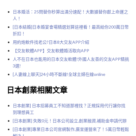
日本婚活：25問替你秒算出滿分速配！大數據替你獻上命運之
人！
[日本結婚]日本婚宴會場精選划算這裡看！最高給你200萬日幣
折扣！
用約炮軟件找老公?日本8大交友APP介紹
【交友軟體APP】
交友軟體
婚活取向APP
人不在日本也能用的日本交友軟體!外國人友善的交友APP精挑
3選!
[人妻線上聊天]24小時不斷線!全球主婦在線online
日本創業相關文章
日本創業] 日本招募員工不知道那裡找？正規採用代行讓你找
到理想員工
[日本創業] 失敗0元！日本公司設立,創業融資,補助金申請代辦
[日本創業]專業日本公司官網製作,廣宣運營來了！5萬日幣輕鬆
解決！