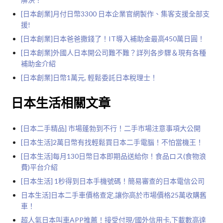
[日本創業]月付日幣3300 日本企業官網製作、集客支援全部支
援!
[日本創業]日本爸爸撒錢了！IT導入補助金最高450萬日圓！
[日本創業]外國人日本開公司難不難？詳列各步驟＆現有各種
補助金介紹
[日本創業]日幣1萬元, 輕鬆委託日本稅理士！
日本生活相關文章
[日本二手精品] 市場蓬勃到不行！二手市場注意事項大公開
[日本生活]2萬日幣有找輕鬆買日本二手電腦！不怕當機王！
[日本生活]每月130日幣日本即期品送給你！食品ロス(食物浪
費)平台介紹
[日本生活] 1秒得到日本手機號碼！簡易審查的日本電信公司
日本生活]日本二手車價格查定,讓你高於市場價格25萬收購舊
車！
超人氣日本叫車APP推薦！接受付現/國外信用卡,下載數高達