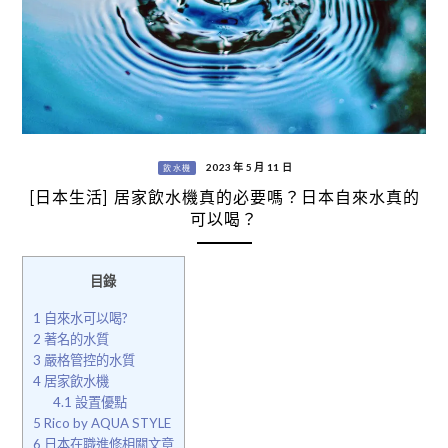
2023 年 5 月 11 日
飲水機
[日本生活] 居家飲水機真的必要嗎？日本自來水真的
可以喝？
目錄
1
自來水可以喝?
2
著名的水質
3
嚴格管控的水質
4
居家飲水機
4.1
設置優點
5
Rico by AQUA STYLE
6
日本在職進修相關文章