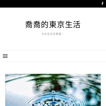
跳
至
主
要
喬喬的東京生活
內
容
日本生活百寶箱。