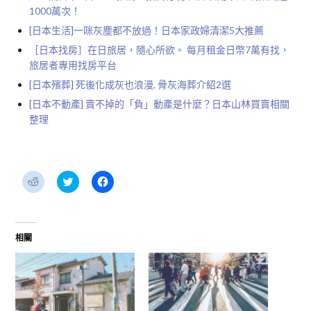
1000萬次！
[日本生活]一咪灰塵都不放過！日本家政婦清潔5大推薦
［日本找房］在日旅居，隨心所欲。 每月租金日幣7萬有找，
旅居者專用找房平台
[日本殯葬] 死後化成灰也浪漫, 骨灰海葬介紹2選
[日本不動產] 賣不掉的「負」動產是什麼？日本山林買賣相關
整理
分
分
按
享
享
一
到
到
下
Reddit(在
Twitter(在
以
新
新
分
視
視
享
窗
窗
至
相關
中
中
Facebook(在
開
開
新
啟)
啟)
視
窗
中
開
啟)