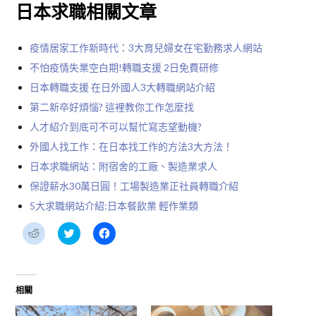
日本求職相關文章
疫情居家工作新時代：3大育兒婦女在宅勤務求人網站
不怕疫情失業空白期!轉職支援 2日免費研修
日本轉職支援 在日外國人3大轉職網站介紹
第二新卒好煩惱? 這裡教你工作怎麼找
人才紹介到底可不可以幫忙寫志望動機?
外國人找工作：在日本找工作的方法3大方法！
日本求職網站：附宿舍的工廠、製造業求人
保證薪水30萬日圓！工場製造業正社員轉職介紹
5大求職網站介紹:日本餐飲業 輕作業類
分
分
按
享
享
一
到
到
下
Reddit(在
Twitter(在
以
新
新
分
視
視
享
窗
窗
至
相關
中
中
Facebook(在
開
開
新
啟)
啟)
視