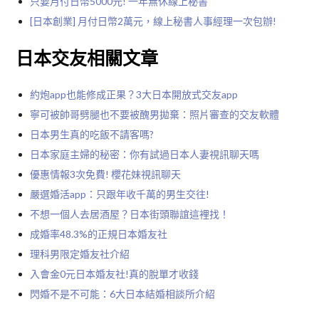
只要月付日幣5000元! 一年無休線上秘書
[日本創業] 月付日幣2萬元，線上秘書人事經理一次包辦!
日本交友相關文章
約炮app也能修成正果？3大日本開放式交友app
寧可被帥哥劈腿也不要被醜男拋棄：照片審查的交友軟體
日本男生真的吃飯不請客嗎?
日本家庭主婦的秘密：你有試過日本人妻視訊聊天嗎
優惠情報3次免費! 櫻花妹視訊聊天
嚴選婚活app：只跟年收千萬的男生交往!
不想一個人去居酒屋？日本街頭聯誼這裡找！
成婚率48.3%的正規日本婚友社
理科男限定婚友社介紹
入會金0元日本婚友社!真的脫單才收錢
閃婚不是不可能：6大日本結婚相談所介紹