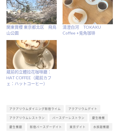
窗
中
開
啟)
関東賞櫻 東京都北区 飛鳥
清澄白河 TOKAKU
山公園
Coffee +兎角珈琲
蔵前的立體拉花咖啡廳：
HAT COFFEE（蔵前カフ
ェ：ハットコーヒー）
アクアリウムダイニング新宿ライム
アクアリウムデイト
アクアリウムレストラン
バースデーレストラン
慶生晚餐
慶生餐廳
新宿バースデーデイト
東京デイト
水族館餐廳