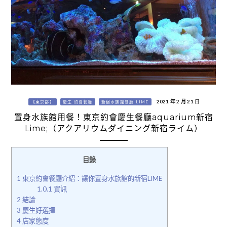
2021 年 2 月 21 日
【東京都】
慶生 約會餐廳
新宿水族館餐廳 LIME
置身水族館用餐！東京約會慶生餐廳aquarium新宿
Lime;（アクアリウムダイニング新宿ライム）
目錄
1
東京約會餐廳介紹：讓你置身水族館的新宿LIME
1.0.1
資訊
2
結論
3
慶生好選擇
4
店家態度