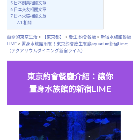
5
日本創業相關文章
6
日本交友相關文章
7
日本求職相關文章
7.1
相關
喬喬的東京生活
>
【東京都】
>
慶生 約會餐廳
>
新宿水族館餐廳
LIME
>
置身水族館用餐！東京約會慶生餐廳aquarium新宿Lime;
（アクアリウムダイニング新宿ライム）
東京約會餐廳介紹：讓你
置身水族館的新宿LIME