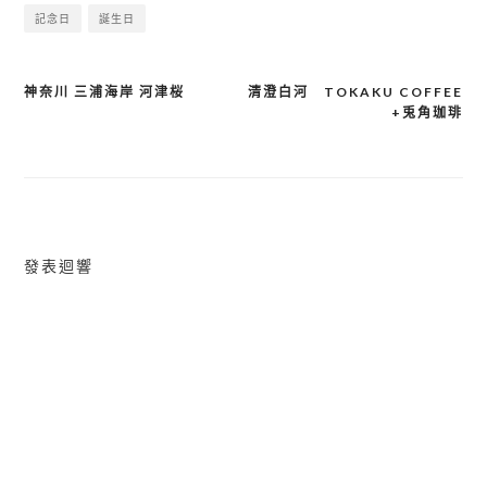
記念日
誕生日
神奈川 三浦海岸 河津桜
清澄白河 TOKAKU COFFEE
文
+兎角珈琲
章
導
覽
發表迴響