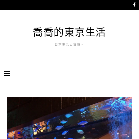
跳
至
主
要
喬喬的東京生活
內
容
日本生活百寶箱。