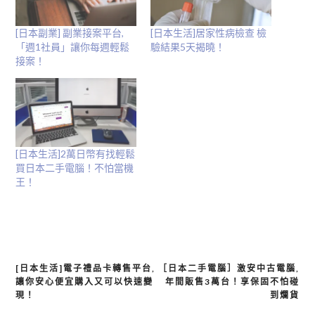
啟)
[日本副業] 副業接案平台,
[日本生活]居家性病檢查 檢
「週1社員」讓你每週輕鬆
驗結果5天揭曉！
接案！
[日本生活]2萬日幣有找輕鬆
買日本二手電腦！不怕當機
王！
[日本生活]電子禮品卡轉售平台,
［日本二手電腦］激安中古電腦,
文
讓你安心便宜購入又可以快速變
年間販售3萬台！享保固不怕碰
章
現！
到爛貨