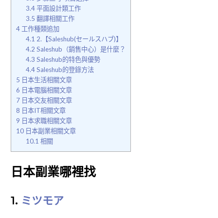
3.4
平面設計類工作
3.5
翻譯相關工作
4
工作種類追加
4.1
2.【Saleshub(セールスハブ)】
4.2
Saleshub（銷售中心）是什麼？
4.3
Saleshub的特色與優勢
4.4
Saleshub的登錄方法
5
日本生活相關文章
6
日本電腦相關文章
7
日本交友相關文章
8
日本IT相關文章
9
日本求職相關文章
10
日本副業相關文章
10.1
相關
日本副業哪裡找
1.
ミツモア