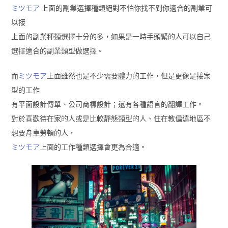
ミツモア
上面的副業選擇種類絕對不怕你找不到你適合的副業可
以接
上面的副業種類選擇十分的多，如果是一時手頭緊的人可以自己
選擇適合的副業類型做選擇。
而
ミツモア
上面雖然也是不少需要體力的工作，但是更像是接案
型的工作
有平面設計傳單、公司商標設計；還有各種語言的翻譯工作。
對於喜歡待在家的人或是比較靜態類型的人、住在教偏遠地區不
想要舟車勞頓的人，
ミツモア
上面的工作種類選擇會更為合適。