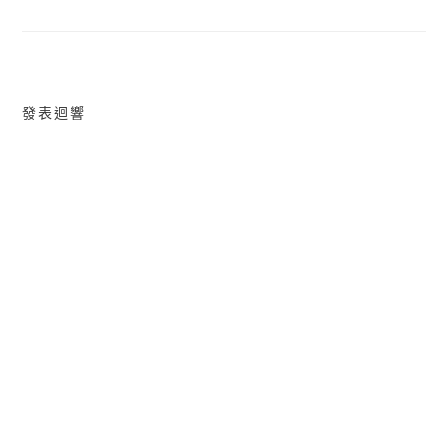
導
覽
發表迴響