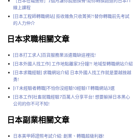
［日本在職進修］1個月讓你脫胎換骨!助你轉換跑道的日本IT
線上課程
[日本工程師轉職網站] 拒收雜魚只收菁英?!替你轉職前先考試
的人力仲介
日本求職相關文章
[日本打工求人]百貨服務業派遣職缺這裡找!
[日本外國人找工作] 工作地點離家3分鐘?! 地域型轉職網站介紹
[日本求職經驗] 求職網站介紹 日本外國人找工作就是要越挫越
勇!
[IT未經驗者轉職]不怕你沒經驗!0經驗IT轉職網站3選
[日本工作]社畜就職經驗7百萬人分享平台! 想要躲掉日本黑心
公司的你不可不知!
日本副業相關文章
日本美甲師證照考試介紹: 創業、轉職超級利器!