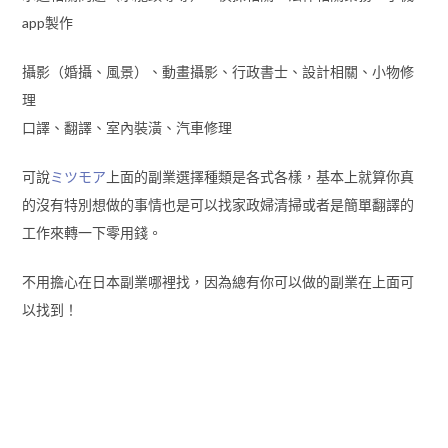
app製作
攝影（婚攝、風景）、動畫攝影、行政書士、設計相關、小物修
理
口譯、翻譯、室內裝潢、汽車修理
可說
ミツモア
上面的副業選擇種類是各式各樣，基本上就算你真
的沒有特別想做的事情也是可以找家政婦清掃或者是簡單翻譯的
工作來轉一下零用錢。
不用擔心在日本副業哪裡找，因為總有你可以做的副業在上面可
以找到！