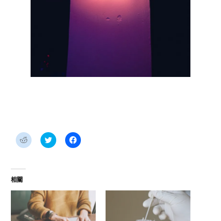
分
分
按
享
享
一
到
到
下
Reddit(在
Twitter(在
以
新
新
分
視
視
享
窗
窗
至
相關
中
中
Facebook(在
開
開
新
啟)
啟)
視
窗
中
開