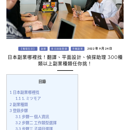
2022 年 9 月 24 日
【職場生活】
副業
多元技能登錄
手機副業
日本副業哪裡找！翻譯、平面設計、偵探助理 300種
類以上副業種類任你挑！
目錄
1
日本副業哪裡找
1.1
1. ミツモア
2
副業種類
3
登錄步驟
3.1
步驟一 個人資訊
3.2
步驟二 工作類型選擇
3.3
步驟三 子項目選擇