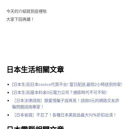
今天的介紹就到這裡啦
大家下回再續！
日本生活相關文章
[日本生活]日本costco代買平台! 當日配送,最短2小時送到你家!
[日本生活]基本料金0元電力公司？通膨時代不可不知!
［日本法律諮詢］跟愛情騙子說再見！諮詢0元的網路交友詐
騙問題諮詢專家！
［日本省錢］不忍了！各種日本美妝品最大92%折扣出清！