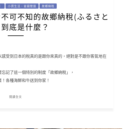
】
小資生活，省錢管道
故鄉納稅
者不可不知的故鄉納稅(ふるさと
)到底是什麼？
以感受到日本的稅真的是跟你來真的，絕對是不跟你客氣地在
要忘記了這一個特別的制度「故鄉納稅」，
產！各種海鮮和牛送到你家！
閱讀全文