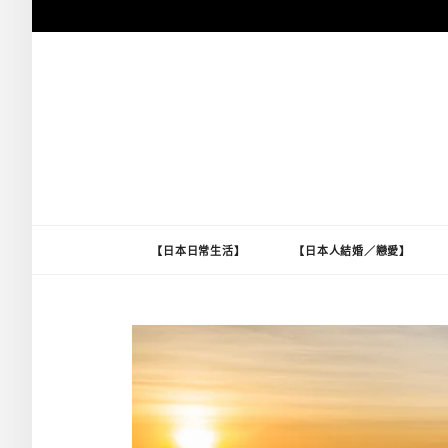
跳
至
主
要
內
容
【日本日常生活】
【日本人結婚／戀愛】