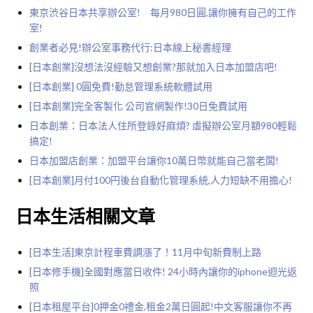
東京渋谷日本共享辦公室! 每月980日圓,讓你擁有自己的工作
室!
創業者必見!辦公室事務代行:日本線上秘書經理
[日本創業]沒想法沒經驗又想創業?那就加入日本加盟店吧!
[日本創業] 0圓免費!勤怠管理系統軟體試用
[日本創業]完全客製化 公司官網製作!30日免費試用
日本創業：日本法人住所登錄好麻煩? 虛擬辦公室月額980輕鬆
搞定!
日本加盟店創業：加盟平台讓你10萬日幣就能自己當老闆!
[日本創業]月付100円後台自動化管理系統,人力短缺不用擔心!
日本生活相關文章
[日本生活]東京計程車費調漲了！11月中旬新費制上路
[日本修手機]全國對應當日收件! 24小時內讓你的iphone迴光返
照
[日本租屋平台]0押金0禮金,租金2萬日圓起!中文客服讓你不再