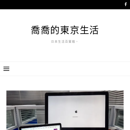
跳
至
主
要
喬喬的東京生活
內
容
日本生活百寶箱。