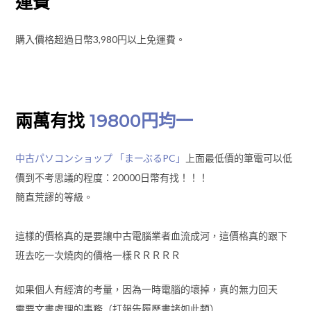
運費
購入價格超過日幣3,980円以上免運費。
兩萬有找
19800円均一
中古パソコンショップ 「まーぶるPC」
上面最低價的筆電可以低
價到不考思議的程度：20000日幣有找！！！
簡直荒謬的等級。
這樣的價格真的是要讓中古電腦業者血流成河，這價格真的跟下
班去吃一次燒肉的價格一樣ＲＲＲＲＲ
如果個人有經濟的考量，因為一時電腦的壞掉，真的無力回天
需要文書處理的事務（打報告履歷書諸如此類）