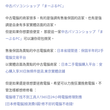
中古パソコンショップ 「まーぶるPC」
中古電腦的商家很多，有的是強調有售後保固的店家、也有是強
調是自身有多家實體店面的店家。
但是如果你想要撿便宜， 那麼這一家
中古パソコンショップ 「ま
ーぶるPC」
可以讓你荷包微笑。
售後保固為賣點的中古電腦商家：
日本省錢管道：保固半年的2手
電腦交易平台
以實體店面為賣點的中古電腦商家 ：
日本二手電腦購入平台：安
心購入享30日無條件退貨,東京實體店鋪
但是如果還是很想要拯救電腦，希望可以力挽狂瀾挽救電腦，不
管怎樣都想修修看 ：
電腦壞了找不到工具人?365日24小時電腦修理對應
[日本修電腦]檢測費0圓!修不好的電腦不收錢!