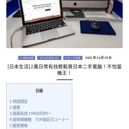
2022 年 10 月 29 日
PC電腦相關
【日本日常生活】
中古二手電腦
[日本生活]2萬日幣有找輕鬆買日本二手電腦！不怕當
機王！
目錄
1
保固規定
2
運費
3
兩萬有找 19800円均一
4
超特價機種 TOP超目玉コーナー
5
販售價格