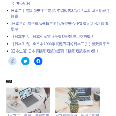
啞巴吃黃蓮!
日本二手電腦 激安中古電腦, 年間販售3萬台！享保固不怕碰到
爛貨
[日本生活]電子禮品卡轉售平台,讓你安心便宜購入又可以快速
變現！
［日本生活］日本租家電, 5千有找輕鬆爽用空拍機！
［日本生活］全日本1000家實體店鋪的日本二手手機販售平台
[日本生活] 日本買隱形眼鏡怎麼買？隱形眼鏡電商3選！
分
分
按
享
享
一
到
到
下
Reddit(在
Twitter(在
以
新
新
分
視
視
享
窗
窗
至
相關
中
中
Facebook(在
開
開
新
啟)
啟)
視
窗
中
開
啟)
［日本二手電腦］激安中古
日本省錢管道：保固半年的