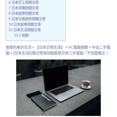
6
日本打工相關文章
7
日本求職相關文章
8
日本副業相關文章
9
日本在職進修相關文章
10
日本創業相關文章
11
日本生活相關文章
11.1
相關
喬喬的東京生活
>
【日本日常生活】
>
PC電腦相關
>
中古二手電
腦
>
[日本生活]2萬日幣有找輕鬆買日本二手電腦！不怕當機王！