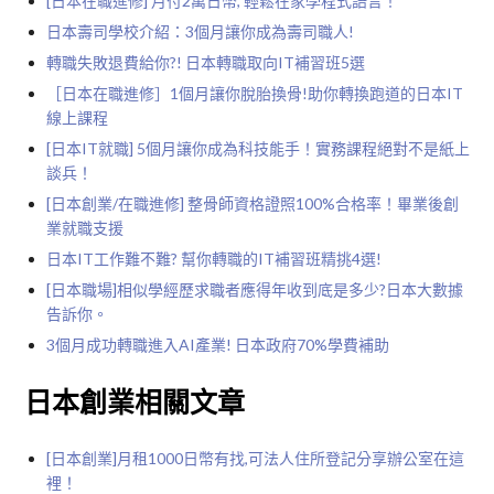
[日本在職進修] 月付2萬日幣, 輕鬆在家學程式語言！
日本壽司學校介紹：3個月讓你成為壽司職人!
轉職失敗退費給你?! 日本轉職取向IT補習班5選
［日本在職進修］1個月讓你脫胎換骨!助你轉換跑道的日本IT
線上課程
[日本IT就職] 5個月讓你成為科技能手！實務課程絕對不是紙上
談兵！
[日本創業/在職進修] 整骨師資格證照100%合格率！畢業後創
業就職支援
日本IT工作難不難? 幫你轉職的IT補習班精挑4選!
[日本職場]相似學經歷求職者應得年收到底是多少?日本大數據
告訴你。
3個月成功轉職進入AI產業! 日本政府70%學費補助
日本創業相關文章
[日本創業]月租1000日幣有找,可法人住所登記分享辦公室在這
裡！